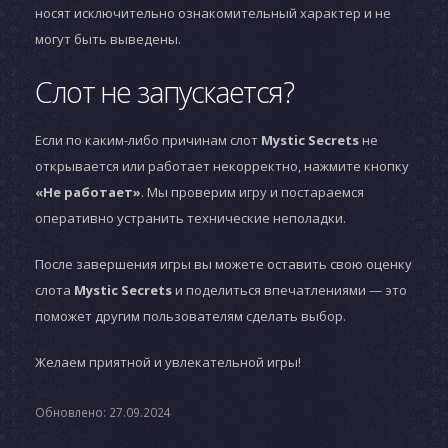
носят исключительно ознакомительный характер и не
могут быть выведены.
Слот не запускается?
Если по каким-либо причинам слот
Mystic Secrets
не
открывается или работает некорректно, нажмите кнопку
«Не работает»
. Мы проверим игру и постараемся
оперативно устранить технические неполадки.
После завершения игры вы можете оставить свою оценку
слота
Mystic Secrets
и поделиться впечатлениями — это
поможет другим пользователям сделать выбор.
Желаем приятной и увлекательной игры!
Обновлено:
27.09.2024