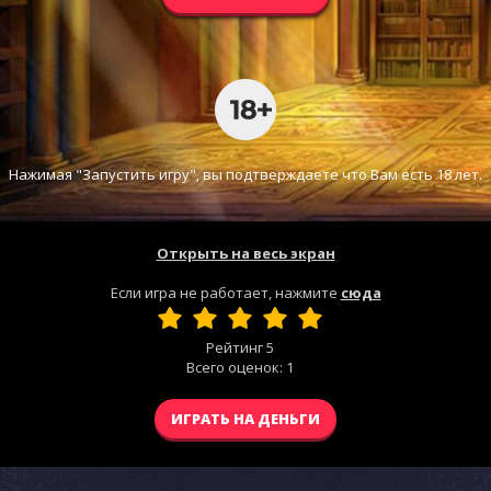
Нажимая "Запустить игру", вы подтверждаете что Вам есть 18 лет.
Открыть на весь экран
Если игра не работает, нажмите
сюда
Рейтинг
5
Всего оценок:
1
ИГРАТЬ НА ДЕНЬГИ