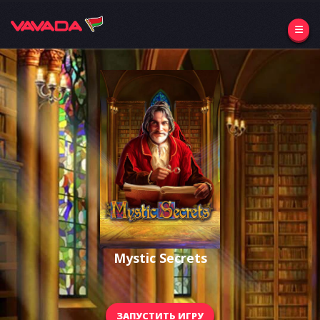
Mystic Secrets
ЗАПУСТИТЬ ИГРУ