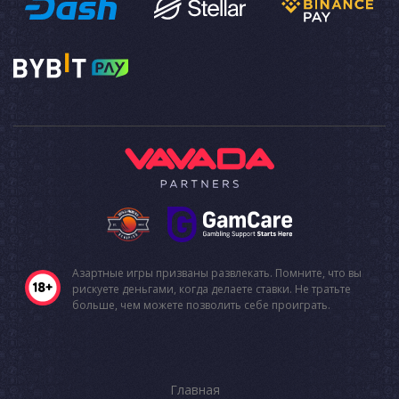
Азартные игры призваны развлекать. Помните, что вы
рискуете деньгами, когда делаете ставки. Не тратьте
больше, чем можете позволить себе проиграть.
Главная