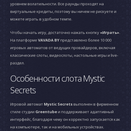
уровнем волатильности. Все раунды проходят на
виртуальные кредиты, поэтому вы ничем не рискуете и
можете играть в удобном темпе.
Чтобы начать игру, достаточно нажать кнопку
«Играть»
.
На платформе
VAVADA BY
представлено более 10 000
игровых автоматов от ведущих провайдеров, включая
классические слоты, видеослоты, настольные игры и live-
раздел.
Особенности слота Mystic
Secrets
Игровой автомат
Mystic Secrets
выполнен в фирменном
стиле студии
Greentube
и поддерживает адаптивный
интерфейс, благодаря чему он корректно запускается как
на компьютере, так и на мобильных устройствах.