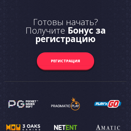
Готовы начать?
Получите
Бонус за
регистрацию
РЕГИСТРАЦИЯ