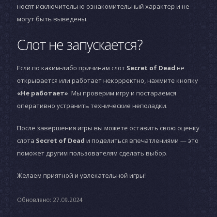
носят исключительно ознакомительный характер и не
могут быть выведены.
Слот не запускается?
Если по каким-либо причинам слот
Secret of Dead
не
открывается или работает некорректно, нажмите кнопку
«Не работает»
. Мы проверим игру и постараемся
оперативно устранить технические неполадки.
После завершения игры вы можете оставить свою оценку
слота
Secret of Dead
и поделиться впечатлениями — это
поможет другим пользователям сделать выбор.
Желаем приятной и увлекательной игры!
Обновлено:
27.09.2024