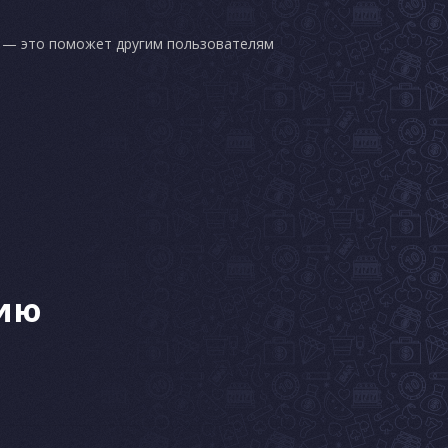
 — это поможет другим пользователям
цию