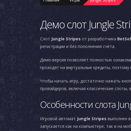
Демо слот Jungle St
Слот
Jungle Stripes
от разработчика
BetSo
регистрации и без пополнения счёта.
Демо-версия позволяет полностью ознакоми
проходят на виртуальные кредиты, поэтому 
Чтобы начать игру, достаточно нажать кно
провайдеров, включая классические слоты, в
Особенности слота Jung
Игровой автомат
Jungle Stripes
выполнен в
запускается как на компьютере, так и на мо