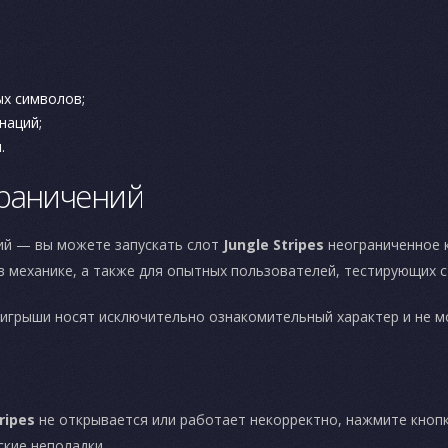
ых символов;
наций;
.
граничений
ий — вы можете запускать слот
Jungle Stripes
неограниченное к
в механике, а также для опытных пользователей, тестирующих с
ыигрыши носят исключительно ознакомительный характер и не м
ripes
не открывается или работает некорректно, нажмите кноп
кие неполадки.