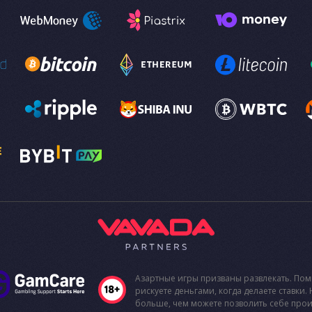
Азартные игры призваны развлекать. Помн
рискуете деньгами, когда делаете ставки. 
больше, чем можете позволить себе прои