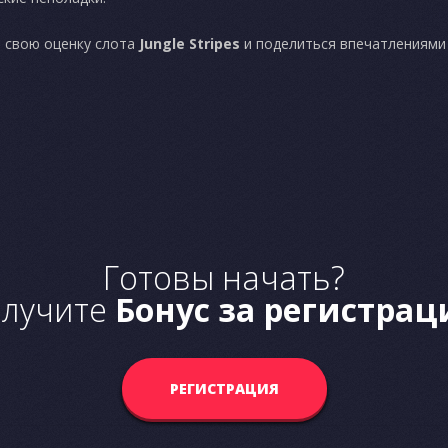
 свою оценку слота
Jungle Stripes
и поделиться впечатлениями
Готовы начать?
лучите
Бонус за регистра
РЕГИСТРАЦИЯ