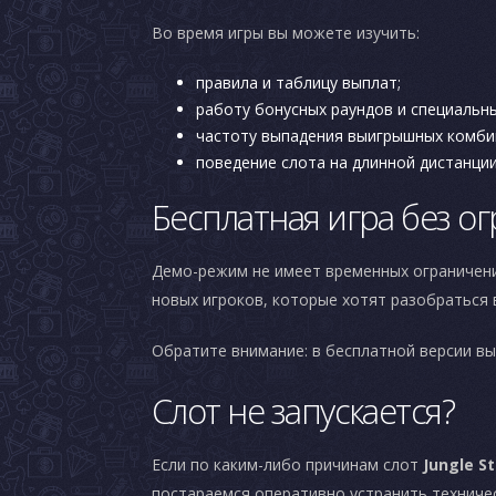
Во время игры вы можете изучить:
правила и таблицу выплат;
работу бонусных раундов и специальн
частоту выпадения выигрышных комби
поведение слота на длинной дистанции
Бесплатная игра без о
Демо-режим не имеет временных ограничен
новых игроков, которые хотят разобраться 
Обратите внимание: в бесплатной версии в
Слот не запускается?
Если по каким-либо причинам слот
Jungle St
постараемся оперативно устранить техничес