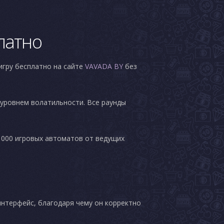
платно
игру бесплатно на сайте
VAVADA BY
без
уровнем волатильности. Все раунды
 000 игровых автоматов от ведущих
нтерфейс, благодаря чему он корректно