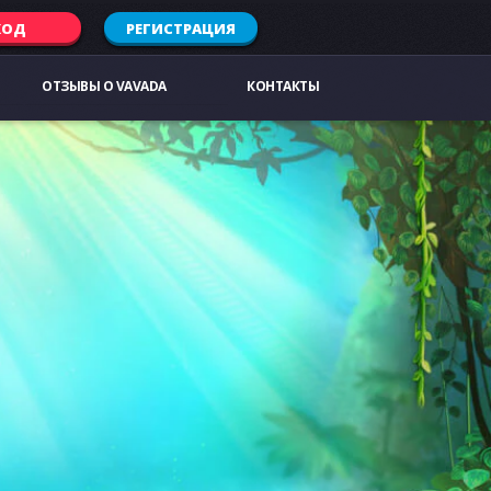
ХОД
РЕГИСТРАЦИЯ
ОТЗЫВЫ О VAVADA
КОНТАКТЫ