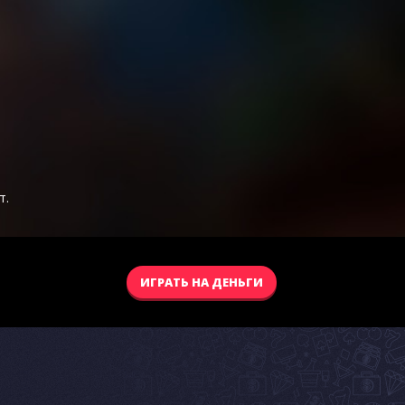
т.
ИГРАТЬ НА ДЕНЬГИ