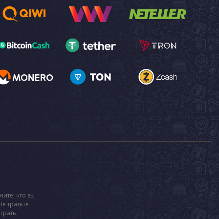
ите, что вы
Не тратьте
грать.