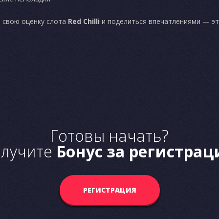
 свою оценку слота
Red Chilli
и поделиться впечатлениями — эт
Готовы начать?
лучите
Бонус за регистра
РЕГИСТРАЦИЯ