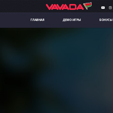
ГЛАВНАЯ
ДЕМО ИГРЫ
БОНУСЫ