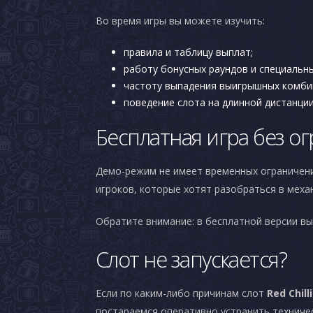
Во время игры вы можете изучить:
правила и таблицу выплат;
работу бонусных раундов и специальн
частоту выпадения выигрышных комби
поведение слота на длинной дистанции
Бесплатная игра без о
Демо-режим не имеет временных ограничен
игроков, которые хотят разобраться в меха
Обратите внимание: в бесплатной версии в
Слот не запускается?
Если по каким-либо причинам слот
Red Chilli
постараемся оперативно устранить техничес