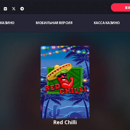
В
 КАЗИНО
МОБИЛЬНАЯ ВЕРСИЯ
КАССА КАЗИНО
Red Chilli