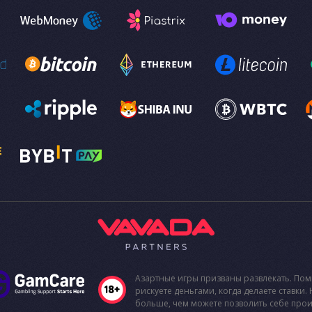
Азартные игры призваны развлекать. Помн
рискуете деньгами, когда делаете ставки. 
больше, чем можете позволить себе прои