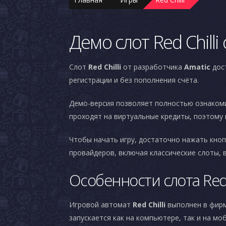
Демо слот Red Chill
Слот
Red Chilli
от разработчика
Amatic
дост
регистрации и без пополнения счёта.
Демо-версия позволяет полностью ознакоми
проходят на виртуальные кредиты, поэтому 
Чтобы начать игру, достаточно нажать кно
провайдеров, включая классические слоты, в
Особенности слота Red C
Игровой автомат
Red Chilli
выполнен в фирм
запускается как на компьютере, так и на мо