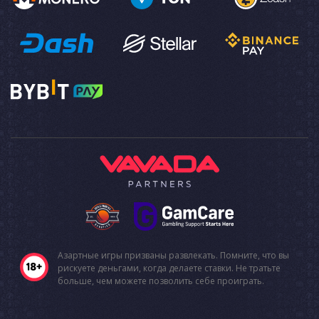
Азартные игры призваны развлекать. Помните, что вы
рискуете деньгами, когда делаете ставки. Не тратьте
больше, чем можете позволить себе проиграть.