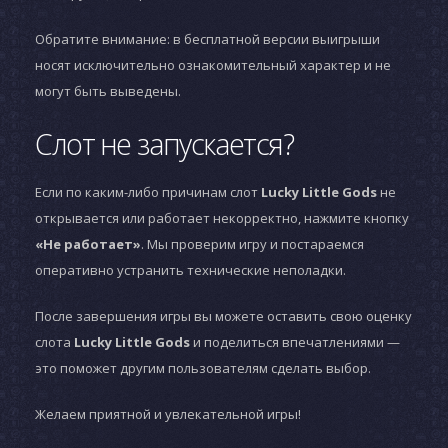
Обратите внимание: в бесплатной версии выигрыши
носят исключительно ознакомительный характер и не
могут быть выведены.
Слот не запускается?
Если по каким-либо причинам слот
Lucky Little Gods
не
открывается или работает некорректно, нажмите кнопку
«Не работает»
. Мы проверим игру и постараемся
оперативно устранить технические неполадки.
После завершения игры вы можете оставить свою оценку
слота
Lucky Little Gods
и поделиться впечатлениями —
это поможет другим пользователям сделать выбор.
Желаем приятной и увлекательной игры!