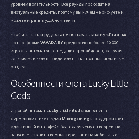
уровнем волатильности. Все раунды проходят на
виртуальные кредиты, поэтому вы ничем не рискуете и
можете играть в удобном темпе.
Чтобы начать игру, достаточно нажать кнопку
«Играть»
.
На платформе
VAVADA BY
представлено более 10 000
игровых автоматов от ведущих провайдеров, включая
классические слоты, видеослоты, настольные игры и live-
раздел.
Особенности слота Lucky Little
Gods
Игровой автомат
Lucky Little Gods
выполнен в
фирменном стиле студии
Microgaming
и поддерживает
адаптивный интерфейс, благодаря чему он корректно
запускается как на компьютере, так и на мобильных