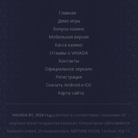
Главная
Демо игры
Бонусы казино
Мобильная версия
Касса казино
Отзывы о VAVADA
Контакты
Официальное зеркало
Регистрация
Скачать Android и iOS
Карта сайта
VAVADA BY, 2026 год
работает в соответствии с законами об
азартных играх государства Кюрасао. Оператором сайта является
Nadontil Limited, 25 Voukourestiou, NEPTUNE HOUSE, 1st floor, Flat 11,