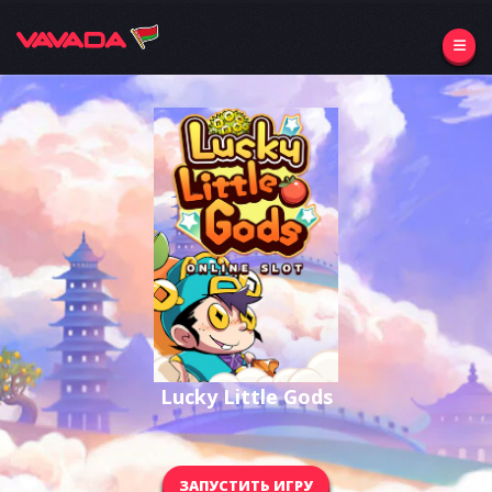
Lucky Little Gods
ЗАПУСТИТЬ ИГРУ