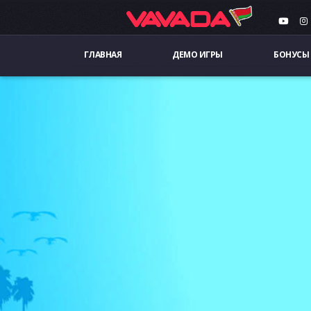
ГЛАВНАЯ
ДЕМО ИГРЫ
БОНУСЫ