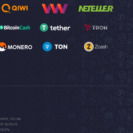
ите, что вы
Не тратьте
грать.