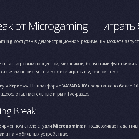
eak от Microgaming — играть
aming
доступен в демонстрационном режиме. Вы можете запуст
ться с игровым процессом, механикой, бонусными функциями и 
вы ничем не рискуете и можете играть в удобном темпе.
пку
«Играть»
. На платформе
VAVADA BY
представлено более 10
идеослоты, настольные игры и live-раздел.
ing Break
фирменном стиле студии
Microgaming
и поддерживает адаптивн
ак и на мобильных устройствах.