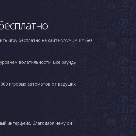
 бесплатно
ить игру бесплатно на сайте
VAVADA BY
без
уровнем волатильности. Все раунды
 000 игровых автоматов от ведущих
ый интерфейс, благодаря чему он