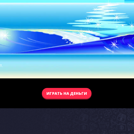
т.
ИГРАТЬ НА ДЕНЬГИ