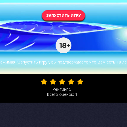
ЗАПУСТИТЬ ИГРУ
ажимая "Запустить игру", вы подтверждаете что Вам есть 18 ле
Рейтинг
5
Всего оценок:
1