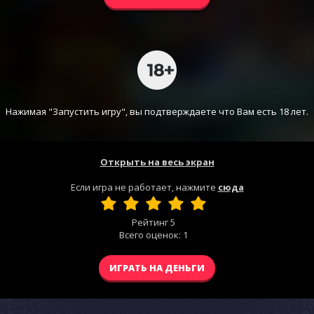
Нажимая "Запустить игру", вы подтверждаете что Вам есть 18 лет.
Открыть на весь экран
Если игра не работает, нажмите
сюда
Рейтинг
5
Всего оценок:
1
ИГРАТЬ НА ДЕНЬГИ