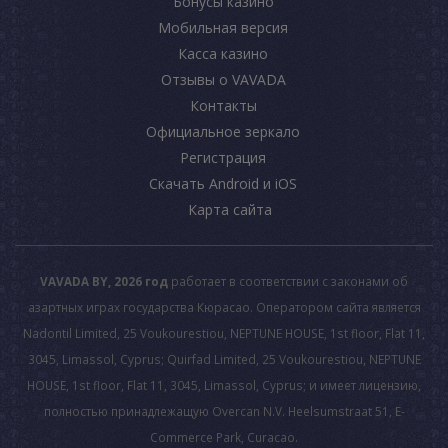
Бонусы казино
Мобильная версия
Касса казино
Отзывы о VAVADA
Контакты
Официальное зеркало
Регистрация
Скачать Android и iOS
Карта сайта
VAVADA BY, 2026 год
работает в соответствии с законами об
азартных играх государства Кюрасао. Оператором сайта является
Nadontil Limited, 25 Voukourestiou, NEPTUNE HOUSE, 1st floor, Flat 11,
3045, Limassol, Cyprus; Quirfad Limited, 25 Voukourestiou, NEPTUNE
HOUSE, 1st floor, Flat 11, 3045, Limassol, Cyprus; и имеет лицензию,
полностью принадлежащую Overcan N.V. Heelsumstraat 51, E-
Commerce Park, Curacao.