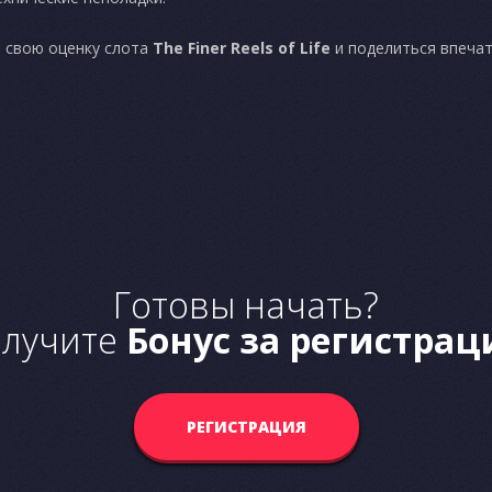
 свою оценку слота
The Finer Reels of Life
и поделиться впеча
Готовы начать?
лучите
Бонус за регистра
РЕГИСТРАЦИЯ