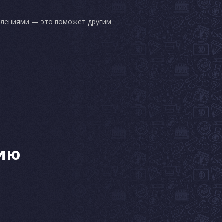
тлениями — это поможет другим
цию