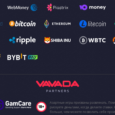
Азартные игры призваны развлекать. Помн
рискуете деньгами, когда делаете ставки. 
больше, чем можете позволить себе прои