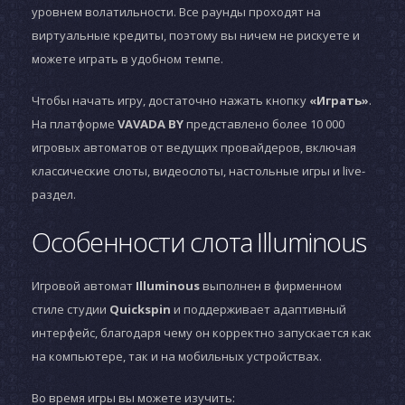
уровнем волатильности. Все раунды проходят на
виртуальные кредиты, поэтому вы ничем не рискуете и
можете играть в удобном темпе.
Чтобы начать игру, достаточно нажать кнопку
«Играть»
.
На платформе
VAVADA BY
представлено более 10 000
игровых автоматов от ведущих провайдеров, включая
классические слоты, видеослоты, настольные игры и live-
раздел.
Особенности слота Illuminous
Игровой автомат
Illuminous
выполнен в фирменном
стиле студии
Quickspin
и поддерживает адаптивный
интерфейс, благодаря чему он корректно запускается как
на компьютере, так и на мобильных устройствах.
Во время игры вы можете изучить: