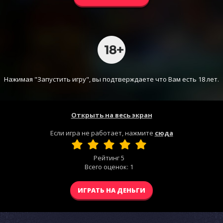
Нажимая "Запустить игру", вы подтверждаете что Вам есть 18 лет.
Открыть на весь экран
Если игра не работает, нажмите
сюда
Рейтинг
5
Всего оценок:
1
ИГРАТЬ НА ДЕНЬГИ