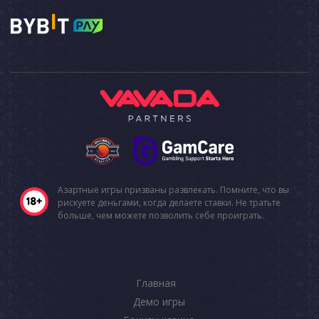
Азартные игры призваны развлекать. Помните, что вы
рискуете деньгами, когда делаете ставки. Не тратьте
больше, чем можете позволить себе проиграть.
Главная
Демо игры