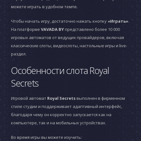
можете играть в удобном темпе.
Чтобы начать игру, достаточно нажать кнопку
«Играть»
.
На платформе
VAVADA BY
представлено более 10 000
игровых автоматов от ведущих провайдеров, включая
классические слоты, видеослоты, настольные игры и live-
раздел.
Особенности слота Royal
Secrets
Игровой автомат
Royal Secrets
выполнен в фирменном
стиле студии
и поддерживает адаптивный интерфейс,
благодаря чему он корректно запускается как на
компьютере, так и на мобильных устройствах.
Во время игры вы можете изучить: