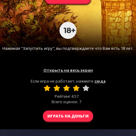
Нажимая "Запустить игру", вы подтверждаете что Вам есть 18 лет.
Открыть на весь экран
Если игра не работает, нажмите
сюда
Рейтинг
4.57
Всего оценок:
7
ИГРАТЬ НА ДЕНЬГИ