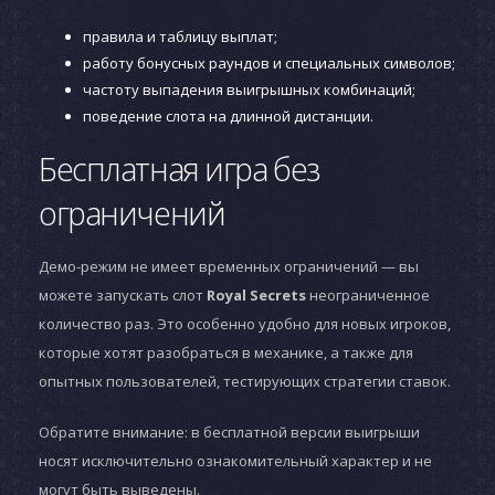
правила и таблицу выплат;
работу бонусных раундов и специальных символов;
частоту выпадения выигрышных комбинаций;
поведение слота на длинной дистанции.
Бесплатная игра без
ограничений
Демо-режим не имеет временных ограничений — вы
можете запускать слот
Royal Secrets
неограниченное
количество раз. Это особенно удобно для новых игроков,
которые хотят разобраться в механике, а также для
опытных пользователей, тестирующих стратегии ставок.
Обратите внимание: в бесплатной версии выигрыши
носят исключительно ознакомительный характер и не
могут быть выведены.