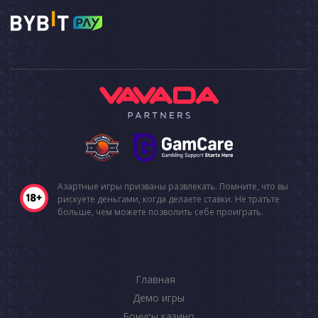
Азартные игры призваны развлекать. Помните, что вы
рискуете деньгами, когда делаете ставки. Не тратьте
больше, чем можете позволить себе проиграть.
Главная
Демо игры
Бонусы казино