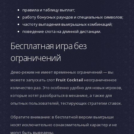
правила и таблицу выплат;
работу бонусных раундов и специальных символов;
частоту выпадения выигрышных комбинаций;
поведение слота на длинной дистанции.
Бесплатная игра без
ограничений
Демо-режим не имеет временных ограничений — вы
можете запускать слот
Fruit Cocktail
неограниченное
количество раз. Это особенно удобно для новых игроков,
которые хотят разобраться в механике, а также для
опытных пользователей, тестирующих стратегии ставок.
Обратите внимание: в бесплатной версии выигрыши
носят исключительно ознакомительный характер и не
могут быть выведены.