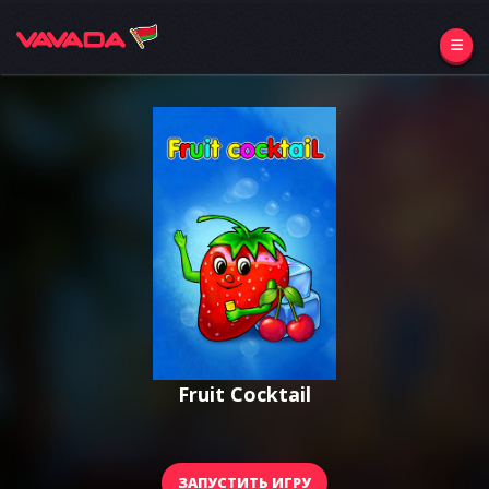
Fruit Cocktail
ЗАПУСТИТЬ ИГРУ