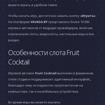
можете играть в удобном темпе.
Чтобы начать игру, достаточно нажать кнопку
«Играть»
.
На платформе
VAVADA BY
представлено более 10 000
игровых автоматов от ведущих провайдеров, включая
классические слоты, видеослоты, настольные игры и live-
раздел.
Особенности слота Fruit
Cocktail
Игровой автомат
Fruit Cocktail
выполнен в фирменном
стиле студии
и поддерживает адаптивный интерфейс,
благодаря чему он корректно запускается как на
компьютере, так и на мобильных устройствах.
Во время игры вы можете изучить: