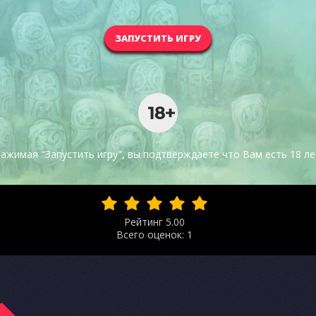
ЗАПУСТИТЬ ИГРУ
ажимая "Запустить игру", вы подтверждаете что Вам есть 18 ле
Рейтинг
5.00
Всего оценок:
1