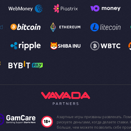
Азартные игры призваны развлекать. Помн
рискуете деньгами, когда делаете ставки. 
больше, чем можете позволить себе прои