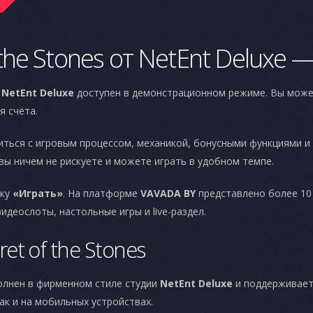
 the Stones от NetEnt Deluxe 
а
NetEnt Deluxe
доступен в демонстрационном режиме. Вы может
я счёта.
ться с игровым процессом, механикой, бонусными функциями и 
вы ничем не рискуете и можете играть в удобном темпе.
пку
«Играть»
. На платформе
VAVADA BY
представлено более 10
идеослоты, настольные игры и live-раздел.
et of the Stones
лнен в фирменном стиле студии
NetEnt Deluxe
и поддерживает
ак и на мобильных устройствах.