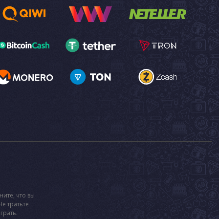
ите, что вы
Не тратьте
грать.