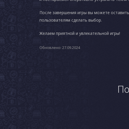
После завершения игры вы можете оставить
пользователям сделать выбор.
Желаем приятной и увлекательной игры!
Обновлено:
27.09.2024
По