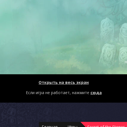
Н
Открыть на весь экран
Если игра не работает, нажмите
сюда
Главная
Игры
Secret of the Stones