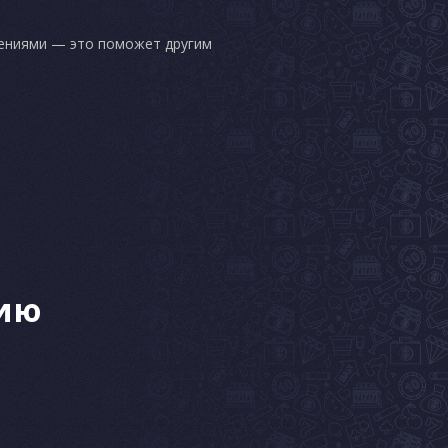
ениями — это поможет другим
цию