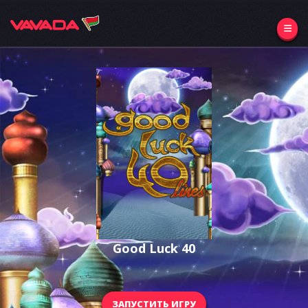
Good Luck 40
ЗАПУСТИТЬ ИГРУ