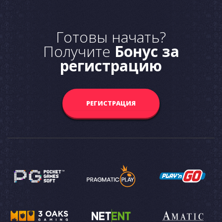
Готовы начать?
Получите
Бонус за
регистрацию
РЕГИСТРАЦИЯ