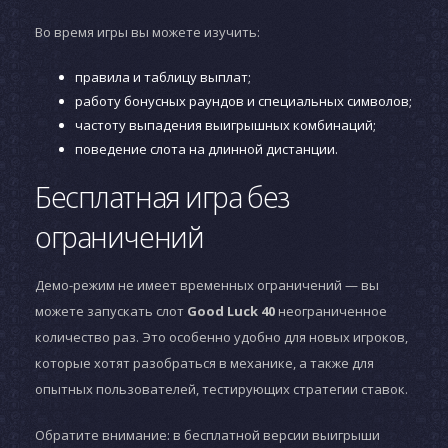
Во время игры вы можете изучить:
правила и таблицу выплат;
работу бонусных раундов и специальных символов;
частоту выпадения выигрышных комбинаций;
поведение слота на длинной дистанции.
Бесплатная игра без
ограничений
Демо-режим не имеет временных ограничений — вы
можете запускать слот
Good Luck 40
неограниченное
количество раз. Это особенно удобно для новых игроков,
которые хотят разобраться в механике, а также для
опытных пользователей, тестирующих стратегии ставок.
Обратите внимание: в бесплатной версии выигрыши