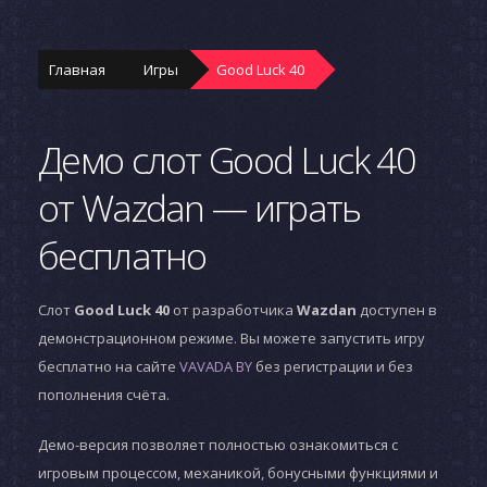
Главная
Игры
Good Luck 40
Демо слот Good Luck 40
от Wazdan — играть
бесплатно
Слот
Good Luck 40
от разработчика
Wazdan
доступен в
демонстрационном режиме. Вы можете запустить игру
бесплатно на сайте
VAVADA BY
без регистрации и без
пополнения счёта.
Демо-версия позволяет полностью ознакомиться с
игровым процессом, механикой, бонусными функциями и