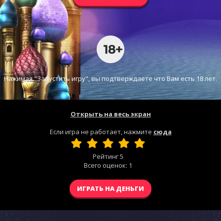
Нажимая "Запустить игру", вы подтверждаете что Вам есть 18 лет.
Открыть на весь экран
Если игра не работает, нажмите
сюда
Рейтинг
5
Всего оценок:
1
ИГРАТЬ НА ДЕНЬГИ