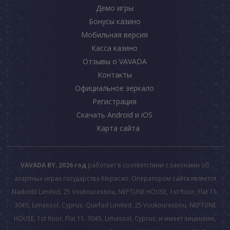
Демо игры
Бонусы казино
Мобильная версия
Касса казино
Отзывы о VAVADA
Контакты
Официальное зеркало
Регистрация
Скачать Android и iOS
Карта сайта
VAVADA BY, 2026 год
работает в соответствии с законами об
азартных играх государства Кюрасао. Оператором сайта является
Nadontil Limited, 25 Voukourestiou, NEPTUNE HOUSE, 1st floor, Flat 11,
3045, Limassol, Cyprus; Quirfad Limited, 25 Voukourestiou, NEPTUNE
HOUSE, 1st floor, Flat 11, 3045, Limassol, Cyprus; и имеет лицензию,