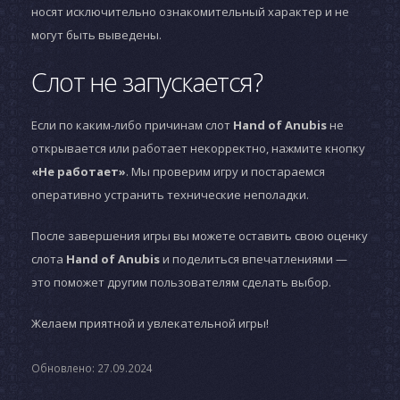
носят исключительно ознакомительный характер и не
могут быть выведены.
Слот не запускается?
Если по каким-либо причинам слот
Hand of Anubis
не
открывается или работает некорректно, нажмите кнопку
«Не работает»
. Мы проверим игру и постараемся
оперативно устранить технические неполадки.
После завершения игры вы можете оставить свою оценку
слота
Hand of Anubis
и поделиться впечатлениями —
это поможет другим пользователям сделать выбор.
Желаем приятной и увлекательной игры!
Обновлено:
27.09.2024