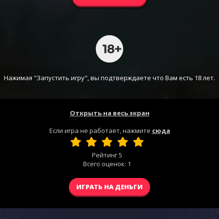
Нажимая "Запустить игру", вы подтверждаете что Вам есть 18 лет.
Открыть на весь экран
Если игра не работает, нажмите
сюда
Рейтинг
5
Всего оценок:
1
ИГРАТЬ НА ДЕНЬГИ