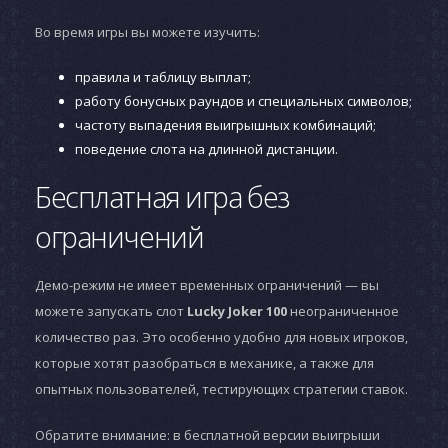
Во время игры вы можете изучить:
правила и таблицу выплат;
работу бонусных раундов и специальных символов;
частоту выпадения выигрышных комбинаций;
поведение слота на длинной дистанции.
Бесплатная игра без
ограничений
Демо-режим не имеет временных ограничений — вы
можете запускать слот
Lucky Joker 100
неограниченное
количество раз. Это особенно удобно для новых игроков,
которые хотят разобраться в механике, а также для
опытных пользователей, тестирующих стратегии ставок.
Обратите внимание: в бесплатной версии выигрыши