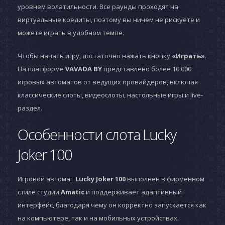
уровнем волатильности. Все раунды проходят на
виртуальные кредиты, поэтому вы ничем не рискуете и
можете играть в удобном темпе.
Чтобы начать игру, достаточно нажать кнопку
«Играть»
.
На платформе
VAVADA BY
представлено более 10 000
игровых автоматов от ведущих провайдеров, включая
классические слоты, видеослоты, настольные игры и live-
раздел.
Особенности слота Lucky
Joker 100
Игровой автомат
Lucky Joker 100
выполнен в фирменном
стиле студии
Amatic
и поддерживает адаптивный
интерфейс, благодаря чему он корректно запускается как
на компьютере, так и на мобильных устройствах.