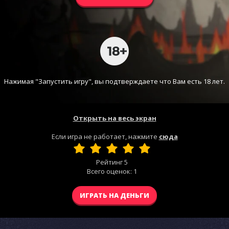
Нажимая "Запустить игру", вы подтверждаете что Вам есть 18 лет.
Открыть на весь экран
Если игра не работает, нажмите
сюда
Рейтинг
5
Всего оценок:
1
ИГРАТЬ НА ДЕНЬГИ