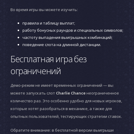
Во время игры вы можете изучить:
правила и таблицу выплат;
работу бонусных раундов и специальных символов;
частоту выпадения выигрышных комбинаций;
поведение слота на длинной дистанции.
Бесплатная игра без
ограничений
Демо-режим не имеет временных ограничений — вы
можете запускать слот
Charlie Chance
неограниченное
количество раз. Это особенно удобно для новых игроков,
которые хотят разобраться в механике, а также для
опытных пользователей, тестирующих стратегии ставок.
Обратите внимание: в бесплатной версии выигрыши