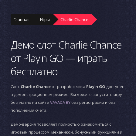
Главная
Игры
Charlie Chance
Демо слот Charlie Chance
от Play'n GO — играть
бесплатно
Слот
Charlie Chance
от разработчика
Play'n GO
доступен
в демонстрационном режиме. Вы можете запустить игру
бесплатно на сайте
VAVADA BY
без регистрации и без
пополнения счёта.
Демо-версия позволяет полностью ознакомиться с
игровым процессом, механикой, бонусными функциями и