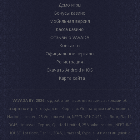
Демо игры
Бонусы казино
Мобильная версия
Касса казино
Отзывы о VAVADA
Контакты
Официальное зеркало
Регистрация
Скачать Android и iOS
Карта сайта
VAVADA BY, 2026 год
работает в соответствии с законами об
азартных играх государства Кюрасао. Оператором сайта является
Nadontil Limited, 25 Voukourestiou, NEPTUNE HOUSE, 1st floor, Flat 11,
3045, Limassol, Cyprus; Quirfad Limited, 25 Voukourestiou, NEPTUNE
HOUSE, 1st floor, Flat 11, 3045, Limassol, Cyprus; и имеет лицензию,