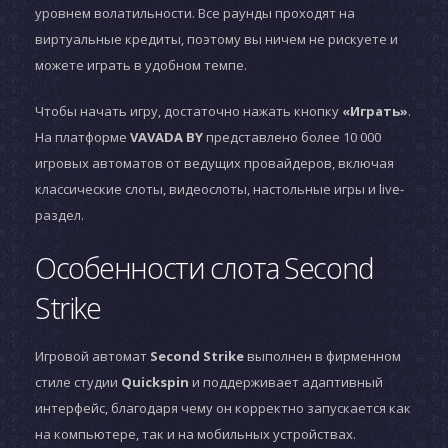
уровнем волатильности. Все раунды проходят на
виртуальные кредиты, поэтому вы ничем не рискуете и
можете играть в удобном темпе.
Чтобы начать игру, достаточно нажать кнопку
«Играть»
.
На платформе
VAVADA BY
представлено более 10 000
игровых автоматов от ведущих провайдеров, включая
классические слоты, видеослоты, настольные игры и live-
раздел.
Особенности слота Second
Strike
Игровой автомат
Second Strike
выполнен в фирменном
стиле студии
Quickspin
и поддерживает адаптивный
интерфейс, благодаря чему он корректно запускается как
на компьютере, так и на мобильных устройствах.