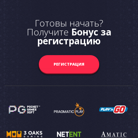
Готовы начать?
Получите
Бонус за
регистрацию
РЕГИСТРАЦИЯ