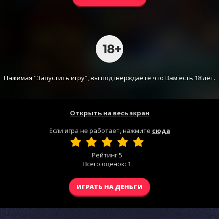
Нажимая "Запустить игру", вы подтверждаете что Вам есть 18 лет.
Открыть на весь экран
Если игра не работает, нажмите
сюда
Рейтинг
5
Всего оценок:
1
ИГРАТЬ НА ДЕНЬГИ