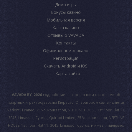
Демо игры
Бонусы казино
Мобильная версия
Касса казино
Отзывы о VAVADA
Контакты
Официальное зеркало
Регистрация
Скачать Android и iOS
Карта сайта
VAVADA BY, 2026 год
работает в соответствии с законами об
азартных играх государства Кюрасао. Оператором сайта является
Nadontil Limited, 25 Voukourestiou, NEPTUNE HOUSE, 1st floor, Flat 11,
3045, Limassol, Cyprus; Quirfad Limited, 25 Voukourestiou, NEPTUNE
HOUSE, 1st floor, Flat 11, 3045, Limassol, Cyprus; и имеет лицензию,