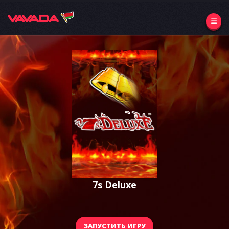
7s Deluxe
ЗАПУСТИТЬ ИГРУ