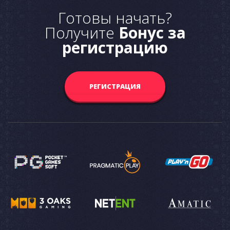
Готовы начать?
Получите
Бонус за
регистрацию
РЕГИСТРАЦИЯ