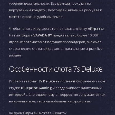
уровнем волатильности. Все раунды проходят на
виртуальные кредиты, поэтому вы ничем не рискуете и
можете играть в удобном темпе.
Чтобы начать игру, достаточно нажать кнопку
«Играть»
.
На платформе
VAVADA BY
представлено более 10 000
игровых автоматов от ведущих провайдеров, включая
классические слоты, видеослоты, настольные игры и live-
раздел.
Особенности слота 7s Deluxe
Игровой автомат
7s Deluxe
выполнен в фирменном стиле
студии
Blueprint Gaming
и поддерживает адаптивный
интерфейс, благодаря чему он корректно запускается как
на компьютере, так и на мобильных устройствах.
Во время игры вы можете изучить: