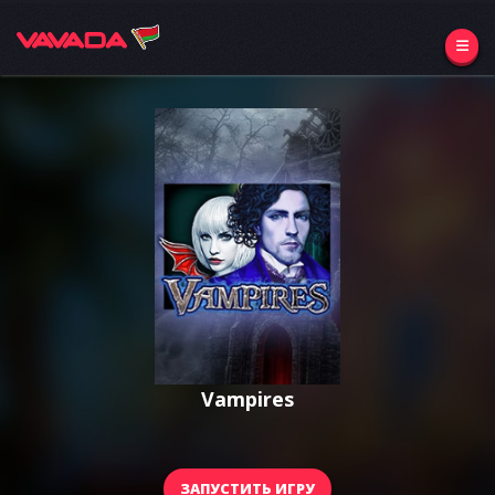
Vampires
ЗАПУСТИТЬ ИГРУ