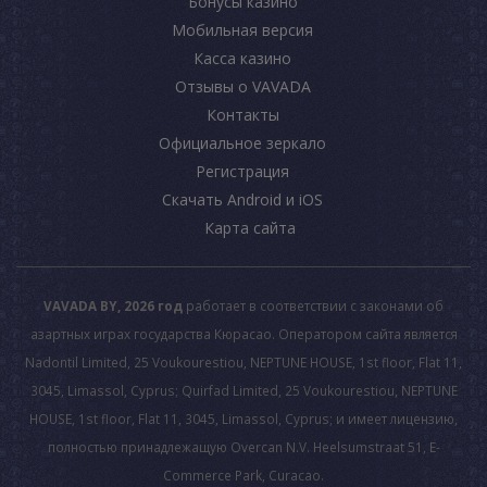
Бонусы казино
Мобильная версия
Касса казино
Отзывы о VAVADA
Контакты
Официальное зеркало
Регистрация
Скачать Android и iOS
Карта сайта
VAVADA BY, 2026 год
работает в соответствии с законами об
азартных играх государства Кюрасао. Оператором сайта является
Nadontil Limited, 25 Voukourestiou, NEPTUNE HOUSE, 1st floor, Flat 11,
3045, Limassol, Cyprus; Quirfad Limited, 25 Voukourestiou, NEPTUNE
HOUSE, 1st floor, Flat 11, 3045, Limassol, Cyprus; и имеет лицензию,
полностью принадлежащую Overcan N.V. Heelsumstraat 51, E-
Commerce Park, Curacao.