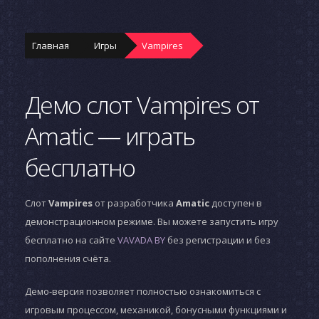
Главная
Игры
Vampires
Демо слот Vampires от
Amatic — играть
бесплатно
Слот
Vampires
от разработчика
Amatic
доступен в
демонстрационном режиме. Вы можете запустить игру
бесплатно на сайте
VAVADA BY
без регистрации и без
пополнения счёта.
Демо-версия позволяет полностью ознакомиться с
игровым процессом, механикой, бонусными функциями и