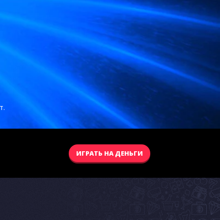
т.
ИГРАТЬ НА ДЕНЬГИ