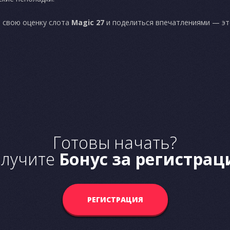
 свою оценку слота
Magic 27
и поделиться впечатлениями — эт
Готовы начать?
лучите
Бонус за регистра
РЕГИСТРАЦИЯ