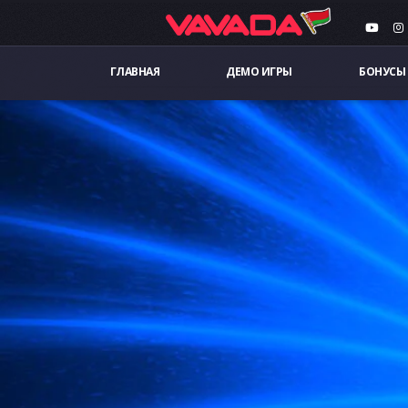
ГЛАВНАЯ
ДЕМО ИГРЫ
БОНУСЫ