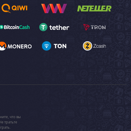
ите, что вы
Не тратьте
грать.