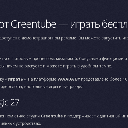
 от Greentube — играть бесп
доступен в демонстрационном режиме. Вы можете запустить игр
ться с игровым процессом, механикой, бонусными функциями и 
вы ничем не рискуете и можете играть в удобном темпе.
пку
«Играть»
. На платформе
VAVADA BY
представлено более 10
идеослоты, настольные игры и live-раздел.
ic 27
енном стиле студии
Greentube
и поддерживает адаптивный инт
бильных устройствах.