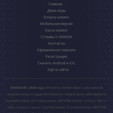
Главная
Демо игры
Бонусы казино
Мобильная версия
Касса казино
Отзывы о VAVADA
Контакты
Официальное зеркало
Регистрация
Скачать Android и iOS
Карта сайта
VAVADA BY, 2026 год
работает в соответствии с законами об
азартных играх государства Кюрасао. Оператором сайта является
Nadontil Limited, 25 Voukourestiou, NEPTUNE HOUSE, 1st floor, Flat 11,
3045, Limassol, Cyprus; Quirfad Limited, 25 Voukourestiou, NEPTUNE