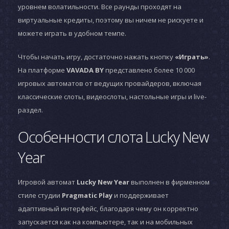
уровнем волатильности. Все раунды проходят на
виртуальные кредиты, поэтому вы ничем не рискуете и
можете играть в удобном темпе.
Чтобы начать игру, достаточно нажать кнопку
«Играть»
.
На платформе
VAVADA BY
представлено более 10 000
игровых автоматов от ведущих провайдеров, включая
классические слоты, видеослоты, настольные игры и live-
раздел.
Особенности слота Lucky New
Year
Игровой автомат
Lucky New Year
выполнен в фирменном
стиле студии
Pragmatic Play
и поддерживает
адаптивный интерфейс, благодаря чему он корректно
запускается как на компьютере, так и на мобильных