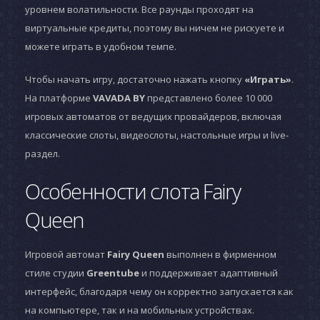
уровнем волатильности. Все раунды проходят на
виртуальные кредиты, поэтому вы ничем не рискуете и
можете играть в удобном темпе.
Чтобы начать игру, достаточно нажать кнопку
«Играть»
.
На платформе
VAVADA BY
представлено более 10 000
игровых автоматов от ведущих провайдеров, включая
классические слоты, видеослоты, настольные игры и live-
раздел.
Особенности слота Fairy
Queen
Игровой автомат
Fairy Queen
выполнен в фирменном
стиле студии
Greentube
и поддерживает адаптивный
интерфейс, благодаря чему он корректно запускается как
на компьютере, так и на мобильных устройствах.