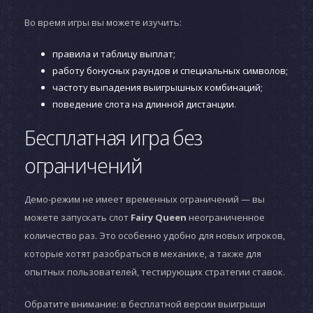
Во время игры вы можете изучить:
правила и таблицу выплат;
работу бонусных раундов и специальных символов;
частоту выпадения выигрышных комбинаций;
поведение слота на длинной дистанции.
Бесплатная игра без
ограничений
Демо-режим не имеет временных ограничений — вы
можете запускать слот
Fairy Queen
неограниченное
количество раз. Это особенно удобно для новых игроков,
которые хотят разобраться в механике, а также для
опытных пользователей, тестирующих стратегии ставок.
Обратите внимание: в бесплатной версии выигрыши