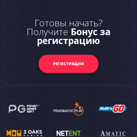
Готовы начать?
Получите
Бонус за
регистрацию
РЕГИСТРАЦИЯ