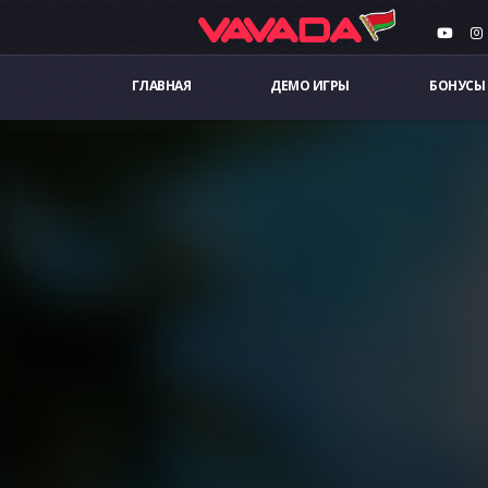
ГЛАВНАЯ
ДЕМО ИГРЫ
БОНУСЫ