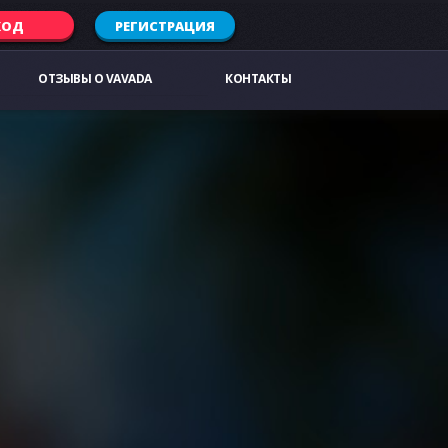
ХОД
РЕГИСТРАЦИЯ
ОТЗЫВЫ О VAVADA
КОНТАКТЫ