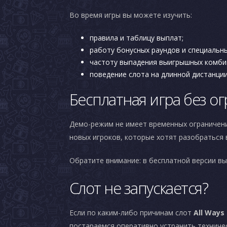
Во время игры вы можете изучить:
правила и таблицу выплат;
работу бонусных раундов и специальн
частоту выпадения выигрышных комби
поведение слота на длинной дистанции
Бесплатная игра без о
Демо-режим не имеет временных ограничен
новых игроков, которые хотят разобраться 
Обратите внимание: в бесплатной версии в
Слот не запускается?
Если по каким-либо причинам слот
All Ways 
постараемся оперативно устранить техничес