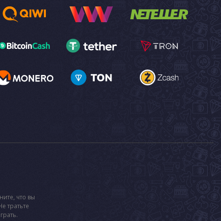
ите, что вы
Не тратьте
грать.