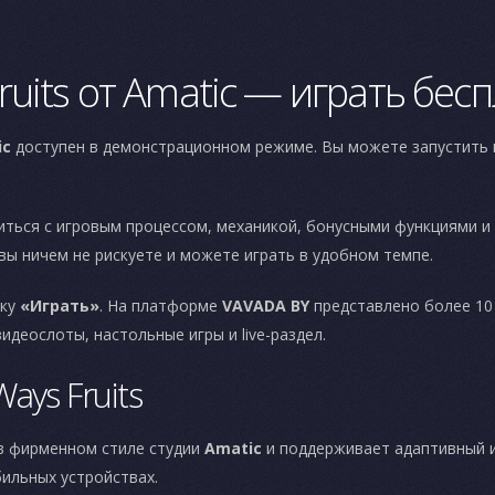
Fruits от Amatic — играть бес
ic
доступен в демонстрационном режиме. Вы можете запустить 
ться с игровым процессом, механикой, бонусными функциями и 
вы ничем не рискуете и можете играть в удобном темпе.
пку
«Играть»
. На платформе
VAVADA BY
представлено более 10
идеослоты, настольные игры и live-раздел.
ays Fruits
в фирменном стиле студии
Amatic
и поддерживает адаптивный и
бильных устройствах.