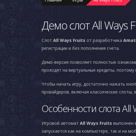
Демо слот All Ways 
Слот
All Ways Fruits
от разработчика
Amat
регистрации и без пополнения счёта.
Демо-версия позволяет полностью ознакоми
проходят на виртуальные кредиты, поэтому 
Чтобы начать игру, достаточно нажать кно
провайдеров, включая классические слоты, в
Особенности слота All W
Игровой автомат
All Ways Fruits
выполнен 
запускается как на компьютере, так и на мо