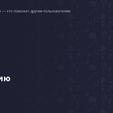
и — это поможет другим пользователям
цию