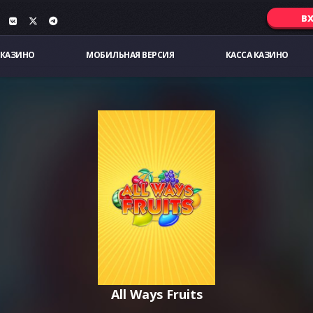
В
 КАЗИНО
МОБИЛЬНАЯ ВЕРСИЯ
КАССА КАЗИНО
All Ways Fruits