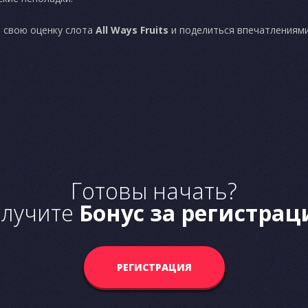
 свою оценку слота
All Ways Fruits
и поделиться впечатлениям
Готовы начать?
лучите
Бонус за регистра
РЕГИСТРАЦИЯ