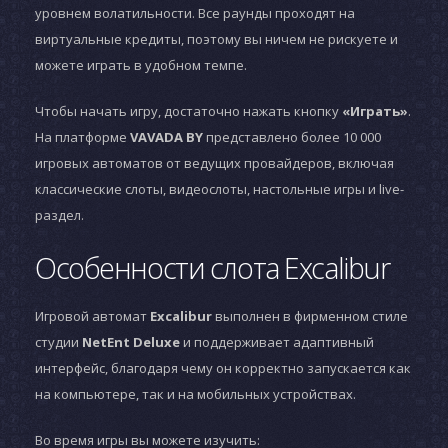
уровнем волатильности. Все раунды проходят на
виртуальные кредиты, поэтому вы ничем не рискуете и
можете играть в удобном темпе.
Чтобы начать игру, достаточно нажать кнопку
«Играть»
.
На платформе
VAVADA BY
представлено более 10 000
игровых автоматов от ведущих провайдеров, включая
классические слоты, видеослоты, настольные игры и live-
раздел.
Особенности слота Excalibur
Игровой автомат
Excalibur
выполнен в фирменном стиле
студии
NetEnt Deluxe
и поддерживает адаптивный
интерфейс, благодаря чему он корректно запускается как
на компьютере, так и на мобильных устройствах.
Во время игры вы можете изучить: