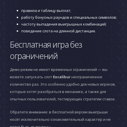
правила и таблицу выплат;
работу бонусных раундов и специальных символов;
частоту выпадения выигрышных комбинаций;
поведение слота на длинной дистанции.
Бесплатная игра без
ограничений
Демо-режим не имеет временных ограничений — вы
можете запускать слот
Excalibur
неограниченное
количество раз. Это особенно удобно для новых игроков,
которые хотят разобраться в механике, а также для
опытных пользователей, тестирующих стратегии ставок.
Обратите внимание: в бесплатной версии выигрыши
носят исключительно ознакомительный характер и не
могут быть выведены.