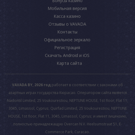
Бонусы казино
Мобильная версия
Касса казино
Отзывы о VAVADA
Контакты
Официальное зеркало
Регистрация
Скачать Android и iOS
Карта сайта
VAVADA BY, 2026 год
работает в соответствии с законами об
азартных играх государства Кюрасао. Оператором сайта является
Nadontil Limited, 25 Voukourestiou, NEPTUNE HOUSE, 1st floor, Flat 11,
3045, Limassol, Cyprus; Quirfad Limited, 25 Voukourestiou, NEPTUNE
HOUSE, 1st floor, Flat 11, 3045, Limassol, Cyprus; и имеет лицензию,
полностью принадлежащую Overcan N.V. Heelsumstraat 51, E-
Commerce Park, Curacao.