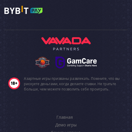
Азартные игры призваны развлекать. Помните, что вы
рискуете деньгами, когда делаете ставки. Не тратьте
больше, чем можете позволить себе проиграть.
Главная
Демо игры