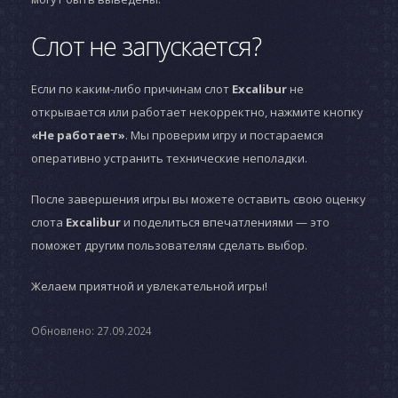
Слот не запускается?
Если по каким-либо причинам слот
Excalibur
не
открывается или работает некорректно, нажмите кнопку
«Не работает»
. Мы проверим игру и постараемся
оперативно устранить технические неполадки.
После завершения игры вы можете оставить свою оценку
слота
Excalibur
и поделиться впечатлениями — это
поможет другим пользователям сделать выбор.
Желаем приятной и увлекательной игры!
Обновлено:
27.09.2024