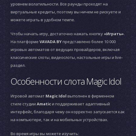
уровнем волатильности. Все раунды проходят на
виртуальные кредиты, поэтому вы ничем не рискуете и
можете играть в удобном темпе.
Чтобы начать игру, достаточно нажать кнопку
«Играть»
.
На платформе
VAVADA BY
представлено более 10 000
игровых автоматов от ведущих провайдеров, включая
классические слоты, видеослоты, настольные игры и live-
раздел.
Особенности слота Magic Idol
Игровой автомат
Magic Idol
выполнен в фирменном
стиле студии
Amatic
и поддерживает адаптивный
интерфейс, благодаря чему он корректно запускается как
на компьютере, так и на мобильных устройствах.
Во время игры вы можете изучить: