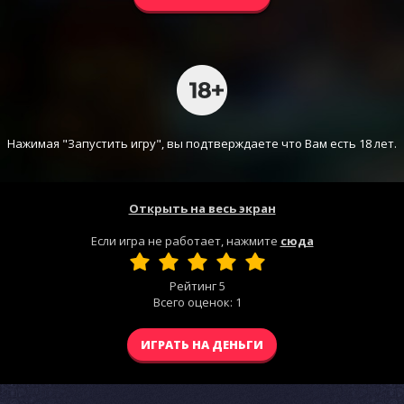
Нажимая "Запустить игру", вы подтверждаете что Вам есть 18 лет.
Открыть на весь экран
Если игра не работает, нажмите
сюда
Рейтинг
5
Всего оценок:
1
ИГРАТЬ НА ДЕНЬГИ