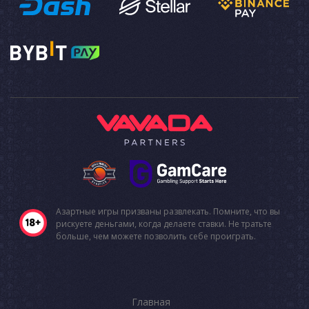
Азартные игры призваны развлекать. Помните, что вы
рискуете деньгами, когда делаете ставки. Не тратьте
больше, чем можете позволить себе проиграть.
Главная