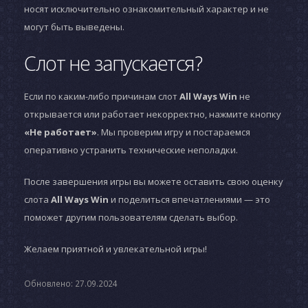
носят исключительно ознакомительный характер и не
могут быть выведены.
Слот не запускается?
Если по каким-либо причинам слот
All Ways Win
не
открывается или работает некорректно, нажмите кнопку
«Не работает»
. Мы проверим игру и постараемся
оперативно устранить технические неполадки.
После завершения игры вы можете оставить свою оценку
слота
All Ways Win
и поделиться впечатлениями — это
поможет другим пользователям сделать выбор.
Желаем приятной и увлекательной игры!
Обновлено:
27.09.2024