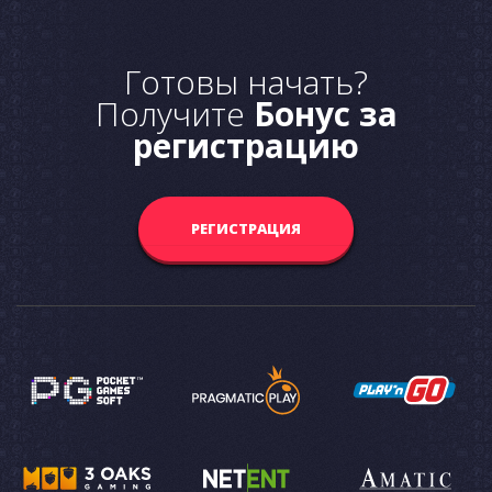
Готовы начать?
Получите
Бонус за
регистрацию
РЕГИСТРАЦИЯ