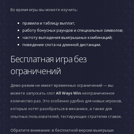
Во время игры вы можете изучить:
правила и таблицу выплат;
работу бонусных раундов и специальных символов;
частоту выпадения выигрышных комбинаций;
поведение слота на длинной дистанции.
Бесплатная игра без
ограничений
Демо-режим не имеет временных ограничений — вы
можете запускать слот
All Ways Win
неограниченное
количество раз. Это особенно удобно для новых игроков,
которые хотят разобраться в механике, а также для
опытных пользователей, тестирующих стратегии ставок.
Обратите внимание: в бесплатной версии выигрыши