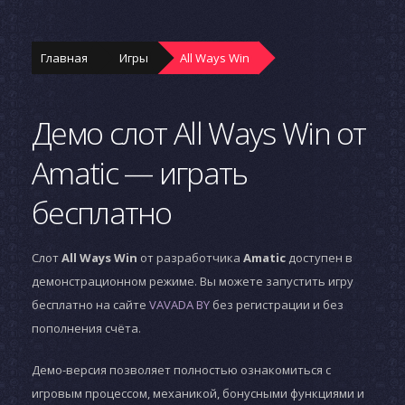
Главная
Игры
All Ways Win
Демо слот All Ways Win от
Amatic — играть
бесплатно
Слот
All Ways Win
от разработчика
Amatic
доступен в
демонстрационном режиме. Вы можете запустить игру
бесплатно на сайте
VAVADA BY
без регистрации и без
пополнения счёта.
Демо-версия позволяет полностью ознакомиться с
игровым процессом, механикой, бонусными функциями и