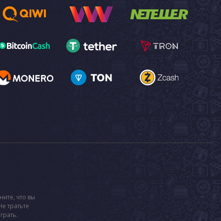
ите, что вы
Не тратьте
грать.