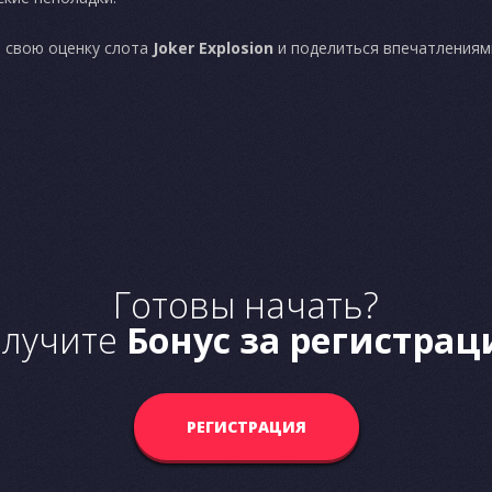
 свою оценку слота
Joker Explosion
и поделиться впечатлениям
Готовы начать?
лучите
Бонус за регистра
РЕГИСТРАЦИЯ