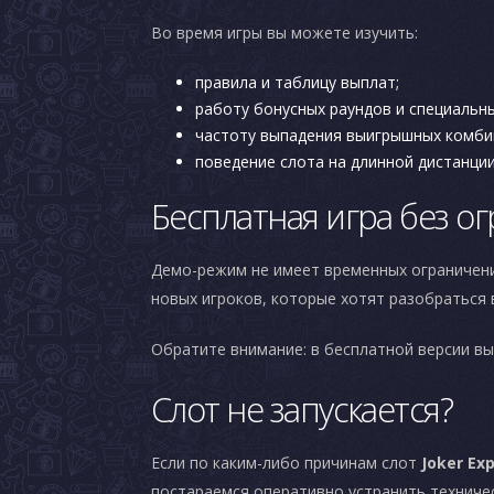
Во время игры вы можете изучить:
правила и таблицу выплат;
работу бонусных раундов и специальн
частоту выпадения выигрышных комби
поведение слота на длинной дистанции
Бесплатная игра без о
Демо-режим не имеет временных ограничен
новых игроков, которые хотят разобраться 
Обратите внимание: в бесплатной версии в
Слот не запускается?
Если по каким-либо причинам слот
Joker Exp
постараемся оперативно устранить техничес