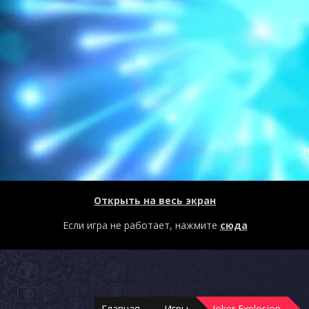
Н
Открыть на весь экран
Если игра не работает, нажмите
сюда
Главная
Игры
Joker Explosion