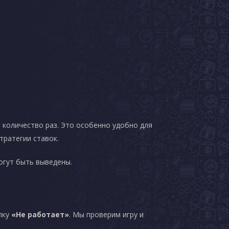
количество раз. Это особенно удобно для
тратегии ставок.
огут быть выведены.
пку
«Не работает»
. Мы проверим игру и