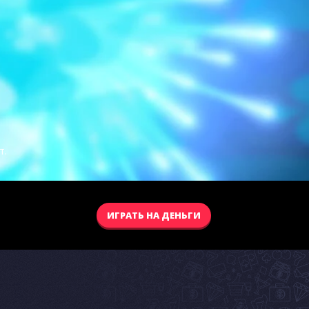
т.
ИГРАТЬ НА ДЕНЬГИ