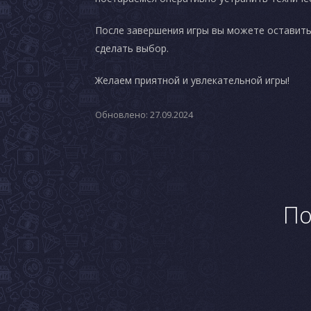
После завершения игры вы можете оставить
сделать выбор.
Желаем приятной и увлекательной игры!
Обновлено:
27.09.2024
По