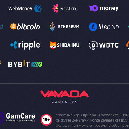
Азартные игры призваны развлекать. Помн
рискуете деньгами, когда делаете ставки. 
больше, чем можете позволить себе прои