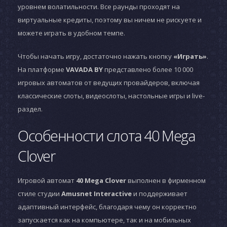
уровнем волатильности. Все раунды проходят на
виртуальные кредиты, поэтому вы ничем не рискуете и
можете играть в удобном темпе.
Чтобы начать игру, достаточно нажать кнопку
«Играть»
.
На платформе
VAVADA BY
представлено более 10 000
игровых автоматов от ведущих провайдеров, включая
классические слоты, видеослоты, настольные игры и live-
раздел.
Особенности слота 40 Mega
Clover
Игровой автомат
40 Mega Clover
выполнен в фирменном
стиле студии
Amusnet Interactive
и поддерживает
адаптивный интерфейс, благодаря чему он корректно
запускается как на компьютере, так и на мобильных