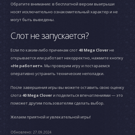
Обратите внимание: в бесплатной версии выигрыши
носят исключительно ознакомительный характер и не
могут быть выведены.
Слот не запускается?
Если по каким-либо причинам слот
40 Mega Clover
не
открывается или работает некорректно, нажмите кнопку
«Не работает»
. Мы проверим игру и постараемся
оперативно устранить технические неполадки.
После завершения игры вы можете оставить свою оценку
слота
40 Mega Clover
и поделиться впечатлениями — это
поможет другим пользователям сделать выбор.
Желаем приятной и увлекательной игры!
Обновлено:
27.09.2024