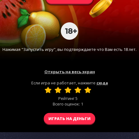
Нажимая "Запустить игру", вы подтверждаете что Вам есть 18 лет.
Открыть на весь экран
Если игра не работает, нажмите
сюда
Рейтинг
5
Всего оценок:
1
ИГРАТЬ НА ДЕНЬГИ