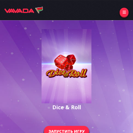
Dice & Roll
ЗАПУСТИТЬ ИГРУ