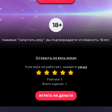
Нажимая "Запустить игру", вы подтверждаете что Вам есть 18 лет.
Открыть на весь экран
Если игра не работает, нажмите
сюда
Рейтинг
5
Всего оценок:
1
ИГРАТЬ НА ДЕНЬГИ