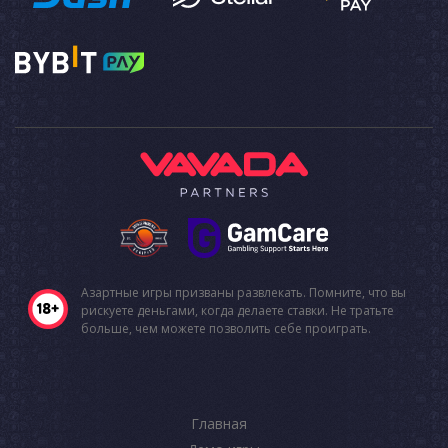
Азартные игры призваны развлекать. Помните, что вы
рискуете деньгами, когда делаете ставки. Не тратьте
больше, чем можете позволить себе проиграть.
Главная