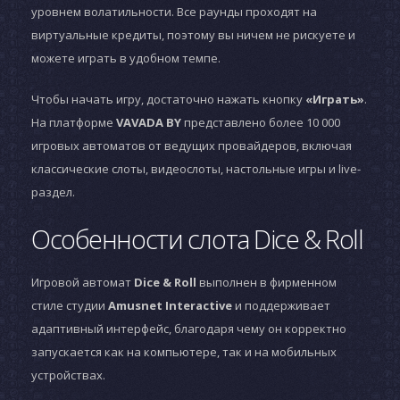
уровнем волатильности. Все раунды проходят на
виртуальные кредиты, поэтому вы ничем не рискуете и
можете играть в удобном темпе.
Чтобы начать игру, достаточно нажать кнопку
«Играть»
.
На платформе
VAVADA BY
представлено более 10 000
игровых автоматов от ведущих провайдеров, включая
классические слоты, видеослоты, настольные игры и live-
раздел.
Особенности слота Dice & Roll
Игровой автомат
Dice & Roll
выполнен в фирменном
стиле студии
Amusnet Interactive
и поддерживает
адаптивный интерфейс, благодаря чему он корректно
запускается как на компьютере, так и на мобильных
устройствах.