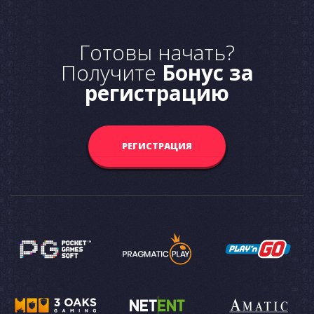
Готовы начать?
Получите
Бонус за
регистрацию
РЕГИСТРАЦИЯ