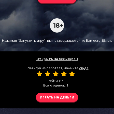
Нажимая "Запустить игру", вы подтверждаете что Вам есть 18 лет.
Открыть на весь экран
Если игра не работает, нажмите
сюда
Рейтинг
5
Всего оценок:
1
ИГРАТЬ НА ДЕНЬГИ