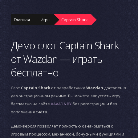
Главная
Игры
Captain Shark
Демо слот Captain Shark
от Wazdan — играть
бесплатно
Слот
Captain Shark
от разработчика
Wazdan
доступен в
демонстрационном режиме. Вы можете запустить игру
бесплатно на сайте
VAVADA BY
без регистрации и без
пополнения счёта.
Демо-версия позволяет полностью ознакомиться с
игровым процессом, механикой, бонусными функциями и