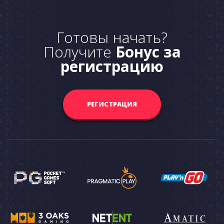
Готовы начать?
Получите
Бонус за
регистрацию
РЕГИСТРАЦИЯ