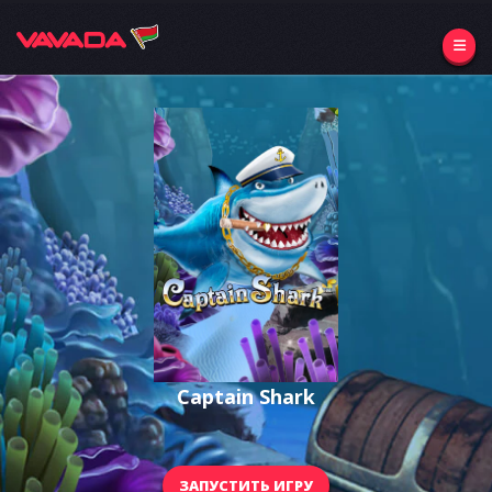
Captain Shark
ЗАПУСТИТЬ ИГРУ