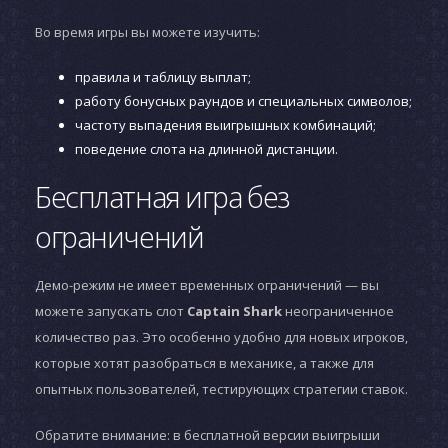
Во время игры вы можете изучить:
правила и таблицу выплат;
работу бонусных раундов и специальных символов;
частоту выпадения выигрышных комбинаций;
поведение слота на длинной дистанции.
Бесплатная игра без
ограничений
Демо-режим не имеет временных ограничений — вы
можете запускать слот
Captain Shark
неограниченное
количество раз. Это особенно удобно для новых игроков,
которые хотят разобраться в механике, а также для
опытных пользователей, тестирующих стратегии ставок.
Обратите внимание: в бесплатной версии выигрыши