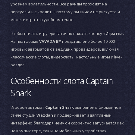
уровнем волатильности. Все раунды проходят на
виртуальные кредиты, поэтому вы ничем не рискуете и
можете играть в удобном темпе.
Чтобы начать игру, достаточно нажать кнопку
«Играть»
.
На платформе
VAVADA BY
представлено более 10 000
игровых автоматов от ведущих провайдеров, включая
классические слоты, видеослоты, настольные игры и live-
раздел.
Особенности слота Captain
Shark
Игровой автомат
Captain Shark
выполнен в фирменном
стиле студии
Wazdan
и поддерживает адаптивный
интерфейс, благодаря чему он корректно запускается как
на компьютере, так и на мобильных устройствах.