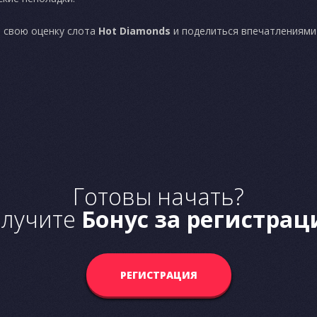
 свою оценку слота
Hot Diamonds
и поделиться впечатлениями
Готовы начать?
лучите
Бонус за регистра
РЕГИСТРАЦИЯ