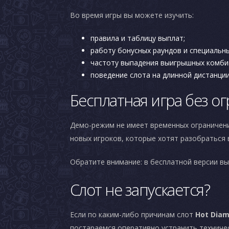
Во время игры вы можете изучить:
правила и таблицу выплат;
работу бонусных раундов и специальн
частоту выпадения выигрышных комби
поведение слота на длинной дистанции
Бесплатная игра без о
Демо-режим не имеет временных ограничен
новых игроков, которые хотят разобраться 
Обратите внимание: в бесплатной версии в
Слот не запускается?
Если по каким-либо причинам слот
Hot Dia
постараемся оперативно устранить техничес