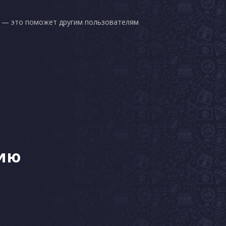
 — это поможет другим пользователям
цию