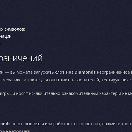
ых символов;
наций;
.
граничений
ий — вы можете запускать слот
Hot Diamonds
неограниченное к
в механике, а также для опытных пользователей, тестирующих с
ыигрыши носят исключительно ознакомительный характер и не м
monds
не открывается или работает некорректно, нажмите кноп
кие неполадки.