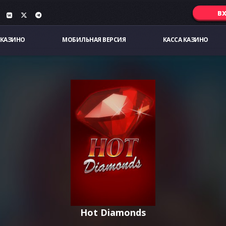
В
 КАЗИНО
МОБИЛЬНАЯ ВЕРСИЯ
КАССА КАЗИНО
Hot Diamonds