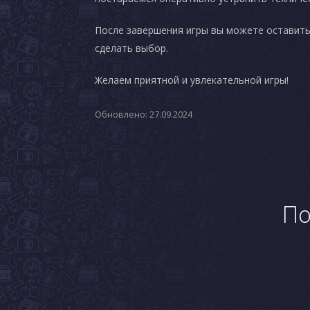
После завершения игры вы можете оставить
сделать выбор.
Желаем приятной и увлекательной игры!
Обновлено:
27.09.2024
По