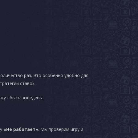
оличество раз. Это особенно удобно для
тратегии ставок.
огут быть выведены.
ку
«Не работает»
. Мы проверим игру и