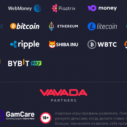
Азартные игры призваны развлекать. Помн
рискуете деньгами, когда делаете ставки. 
больше, чем можете позволить себе прои