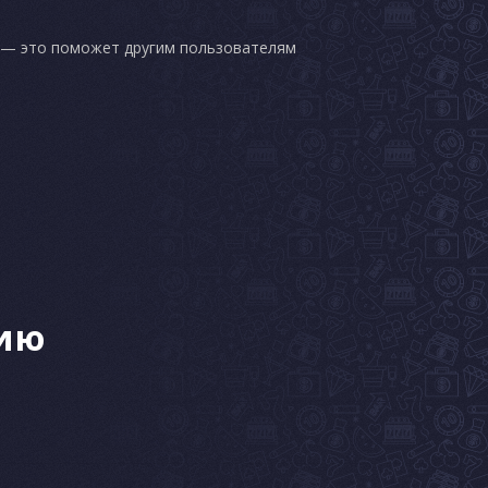
 — это поможет другим пользователям
цию