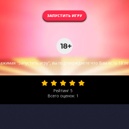
ЗАПУСТИТЬ ИГРУ
ажимая "Запустить игру", вы подтверждаете что Вам есть 18 ле
Рейтинг
5
Всего оценок:
1