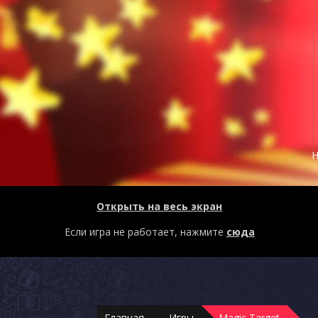
Н
Открыть на весь экран
Если игра не работает, нажмите
сюда
Главная
Игры
Magic Target