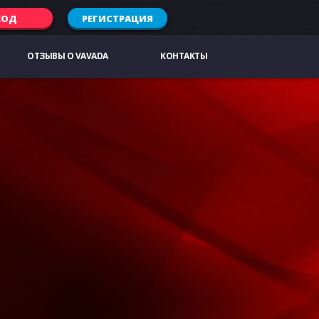
ХОД
РЕГИСТРАЦИЯ
ОТЗЫВЫ О VAVADA
КОНТАКТЫ