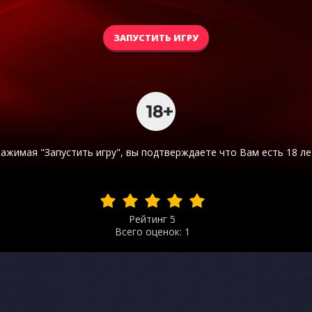
ЗАПУСТИТЬ ИГРУ
ажимая "Запустить игру", вы подтверждаете что Вам есть 18 ле
Рейтинг
5
Всего оценок:
1