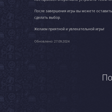
После завершения игры вы можете оставить
сделать выбор.
Желаем приятной и увлекательной игры!
Обновлено:
27.09.2024
По