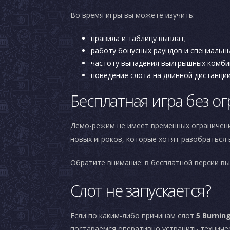
Во время игры вы можете изучить:
правила и таблицу выплат;
работу бонусных раундов и специальн
частоту выпадения выигрышных комби
поведение слота на длинной дистанции
Бесплатная игра без о
Демо-режим не имеет временных ограничен
новых игроков, которые хотят разобраться 
Обратите внимание: в бесплатной версии в
Слот не запускается?
Если по каким-либо причинам слот
5 Burnin
постараемся оперативно устранить техничес