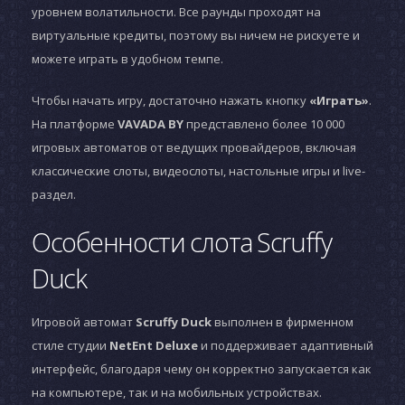
уровнем волатильности. Все раунды проходят на
виртуальные кредиты, поэтому вы ничем не рискуете и
можете играть в удобном темпе.
Чтобы начать игру, достаточно нажать кнопку
«Играть»
.
На платформе
VAVADA BY
представлено более 10 000
игровых автоматов от ведущих провайдеров, включая
классические слоты, видеослоты, настольные игры и live-
раздел.
Особенности слота Scruffy
Duck
Игровой автомат
Scruffy Duck
выполнен в фирменном
стиле студии
NetEnt Deluxe
и поддерживает адаптивный
интерфейс, благодаря чему он корректно запускается как
на компьютере, так и на мобильных устройствах.