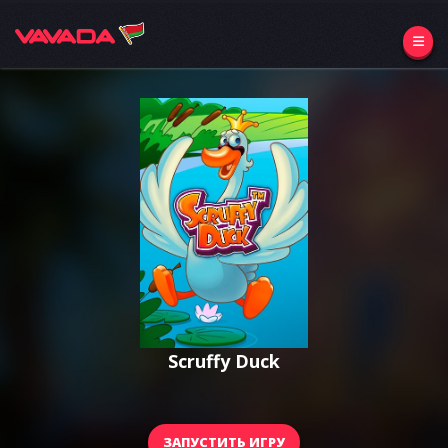
Scruffy Duck
ЗАПУСТИТЬ ИГРУ