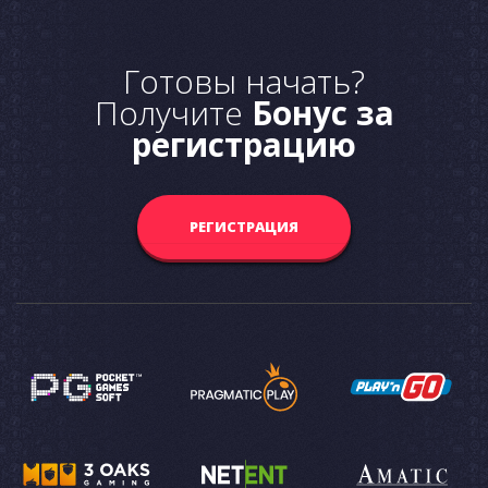
Готовы начать?
Получите
Бонус за
регистрацию
РЕГИСТРАЦИЯ