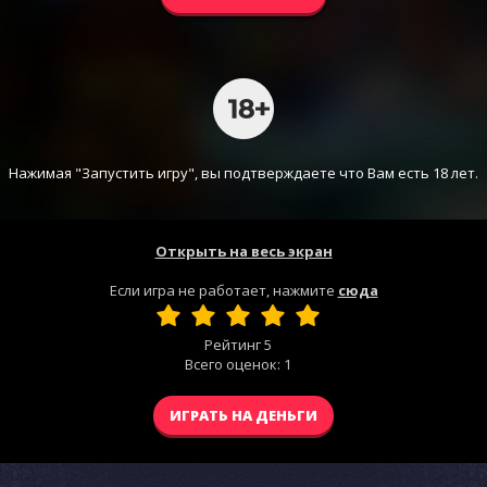
Нажимая "Запустить игру", вы подтверждаете что Вам есть 18 лет.
Открыть на весь экран
Если игра не работает, нажмите
сюда
Рейтинг
5
Всего оценок:
1
ИГРАТЬ НА ДЕНЬГИ