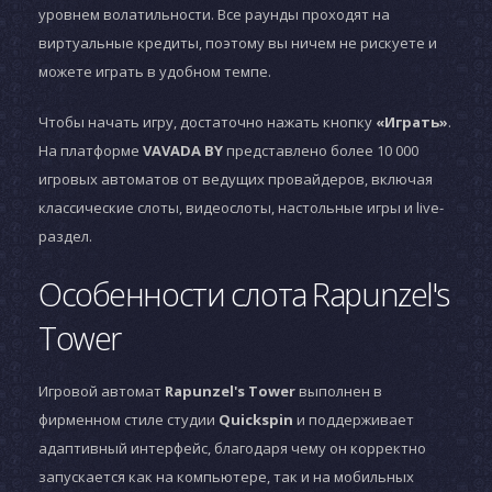
уровнем волатильности. Все раунды проходят на
виртуальные кредиты, поэтому вы ничем не рискуете и
можете играть в удобном темпе.
Чтобы начать игру, достаточно нажать кнопку
«Играть»
.
На платформе
VAVADA BY
представлено более 10 000
игровых автоматов от ведущих провайдеров, включая
классические слоты, видеослоты, настольные игры и live-
раздел.
Особенности слота Rapunzel's
Tower
Игровой автомат
Rapunzel's Tower
выполнен в
фирменном стиле студии
Quickspin
и поддерживает
адаптивный интерфейс, благодаря чему он корректно
запускается как на компьютере, так и на мобильных