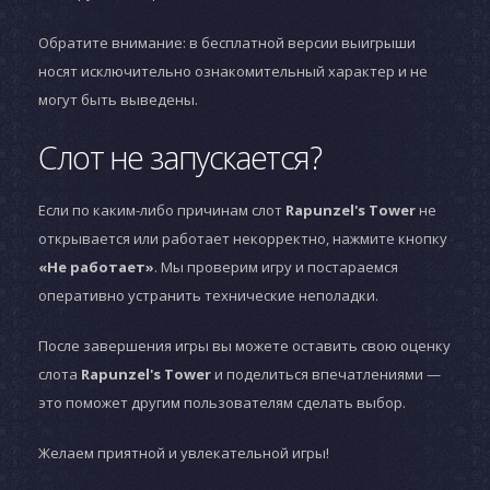
Обратите внимание: в бесплатной версии выигрыши
носят исключительно ознакомительный характер и не
могут быть выведены.
Слот не запускается?
Если по каким-либо причинам слот
Rapunzel's Tower
не
открывается или работает некорректно, нажмите кнопку
«Не работает»
. Мы проверим игру и постараемся
оперативно устранить технические неполадки.
После завершения игры вы можете оставить свою оценку
слота
Rapunzel's Tower
и поделиться впечатлениями —
это поможет другим пользователям сделать выбор.
Желаем приятной и увлекательной игры!