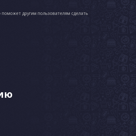
 поможет другим пользователям сделать
цию