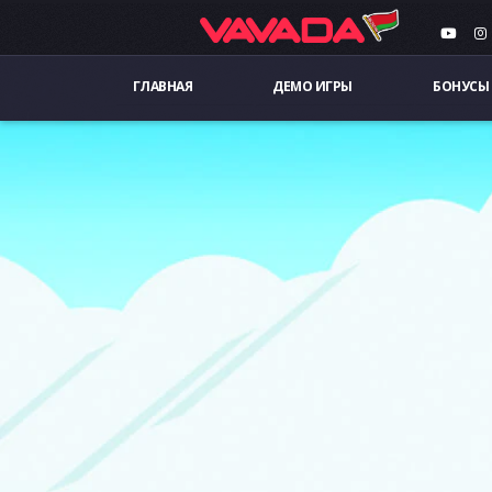
ГЛАВНАЯ
ДЕМО ИГРЫ
БОНУСЫ