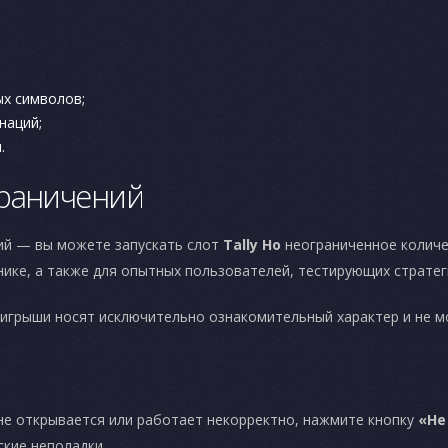
ых символов;
наций;
.
граничений
ий — вы можете запускать слот
Tally Ho
неограниченное количе
нике, а также для опытных пользователей, тестирующих стратег
ыигрыши носят исключительно ознакомительный характер и не м
е открывается или работает некорректно, нажмите кнопку
«Не
кие неполадки.