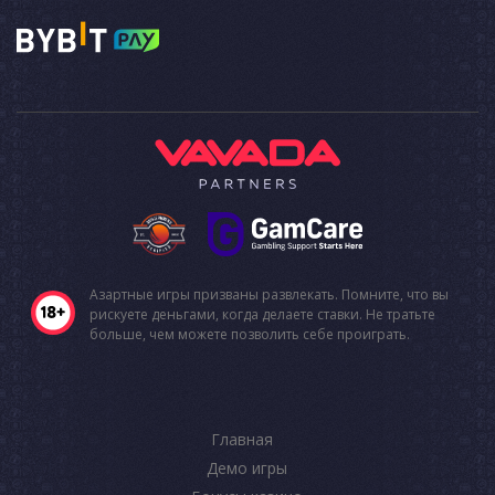
Азартные игры призваны развлекать. Помните, что вы
рискуете деньгами, когда делаете ставки. Не тратьте
больше, чем можете позволить себе проиграть.
Главная
Демо игры