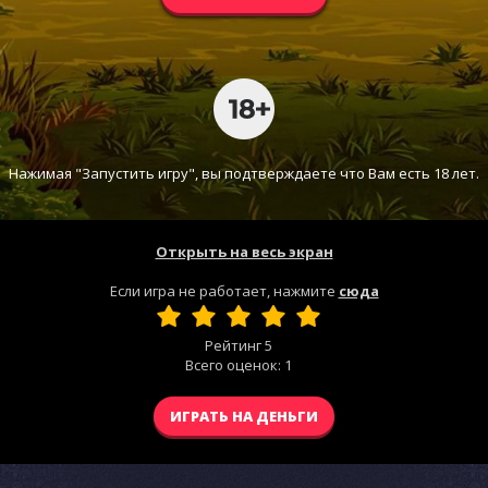
Нажимая "Запустить игру", вы подтверждаете что Вам есть 18 лет.
Открыть на весь экран
Если игра не работает, нажмите
сюда
Рейтинг
5
Всего оценок:
1
ИГРАТЬ НА ДЕНЬГИ