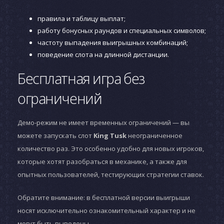
правила и таблицу выплат;
работу бонусных раундов и специальных символов;
частоту выпадения выигрышных комбинаций;
поведение слота на длинной дистанции.
Бесплатная игра без
ограничений
Демо-режим не имеет временных ограничений — вы
можете запускать слот
King Tusk
неограниченное
количество раз. Это особенно удобно для новых игроков,
которые хотят разобраться в механике, а также для
опытных пользователей, тестирующих стратегии ставок.
Обратите внимание: в бесплатной версии выигрыши
носят исключительно ознакомительный характер и не
могут быть выведены.