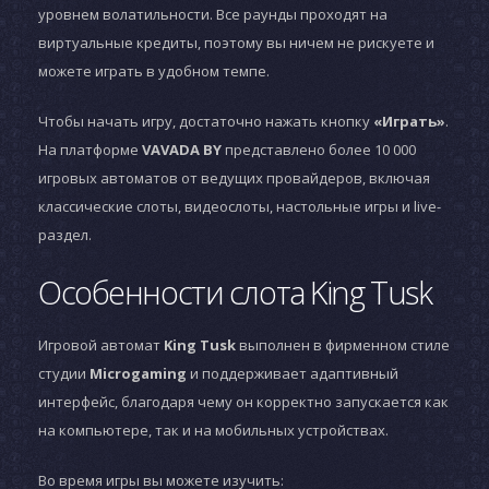
уровнем волатильности. Все раунды проходят на
виртуальные кредиты, поэтому вы ничем не рискуете и
можете играть в удобном темпе.
Чтобы начать игру, достаточно нажать кнопку
«Играть»
.
На платформе
VAVADA BY
представлено более 10 000
игровых автоматов от ведущих провайдеров, включая
классические слоты, видеослоты, настольные игры и live-
раздел.
Особенности слота King Tusk
Игровой автомат
King Tusk
выполнен в фирменном стиле
студии
Microgaming
и поддерживает адаптивный
интерфейс, благодаря чему он корректно запускается как
на компьютере, так и на мобильных устройствах.
Во время игры вы можете изучить: