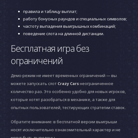
правила и таблицу выплат;
работу бонусных раундов и специальных символов;
частоту выпадения выигрышных комбинаций;
поведение слота на длинной дистанции.
Бесплатная игра без
ограничений
Демо-режим не имеет временных ограничений — вы
можете запускать слот
Crazy Cars
неограниченное
количество раз. Это особенно удобно для новых игроков,
которые хотят разобраться в механике, а также для
опытных пользователей, тестирующих стратегии ставок.
Обратите внимание: в бесплатной версии выигрыши
носят исключительно ознакомительный характер и не
могут быть выведены.