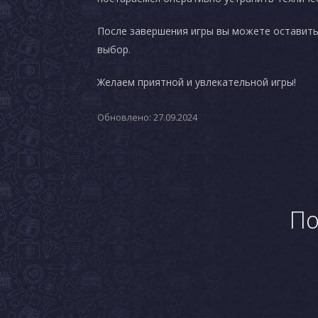
После завершения игры вы можете оставить
выбор.
Желаем приятной и увлекательной игры!
Обновлено:
27.09.2024
По