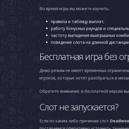
Во время игры вы можете изучить:
правила и таблицу выплат;
работу бонусных раундов и специальн
частоту выпадения выигрышных комби
поведение слота на длинной дистанции
Бесплатная игра без о
Демо-режим не имеет временных ограничен
игроков, которые хотят разобраться в меха
Обратите внимание: в бесплатной версии в
Слот не запускается?
Если по каким-либо причинам слот
Deadwo
постараемся оперативно устранить техничес