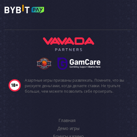
Азартные игры призваны развлекать. Помните, что вы
рискуете деньгами, когда делаете ставки. Не тратьте
больше, чем можете позволить себе проиграть.
Главная
Демо игры
Бонусы казино