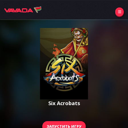
Six Acrobats
ЗАПУСТИТЬ ИГРУ