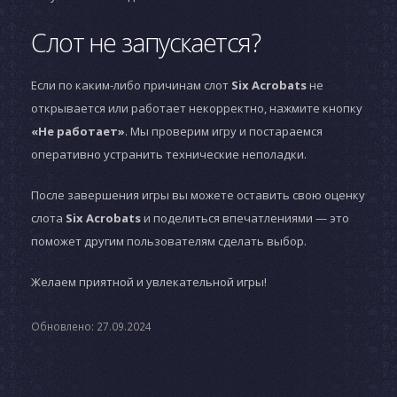
Слот не запускается?
Если по каким-либо причинам слот
Six Acrobats
не
открывается или работает некорректно, нажмите кнопку
«Не работает»
. Мы проверим игру и постараемся
оперативно устранить технические неполадки.
После завершения игры вы можете оставить свою оценку
слота
Six Acrobats
и поделиться впечатлениями — это
поможет другим пользователям сделать выбор.
Желаем приятной и увлекательной игры!
Обновлено:
27.09.2024