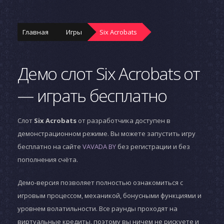
Главная
Игры
Six Acrobats
Демо слот Six Acrobats от
— играть бесплатно
Слот
Six Acrobats
от разработчика
доступен в
демонстрационном режиме. Вы можете запустить игру
бесплатно на сайте
VAVADA BY
без регистрации и без
пополнения счёта.
Демо-версия позволяет полностью ознакомиться с
игровым процессом, механикой, бонусными функциями и
уровнем волатильности. Все раунды проходят на
виртуальные кредиты, поэтому вы ничем не рискуете и