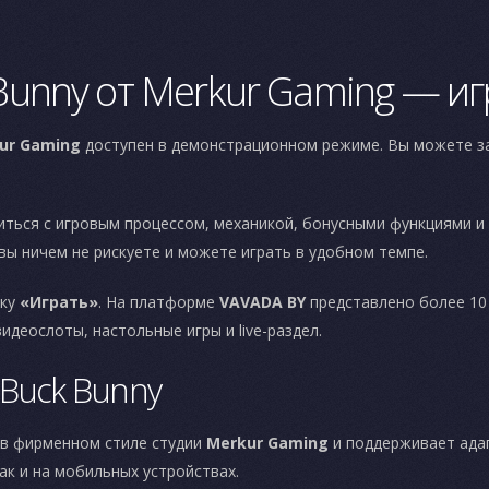
 Bunny от Merkur Gaming — и
ur Gaming
доступен в демонстрационном режиме. Вы можете за
ться с игровым процессом, механикой, бонусными функциями и 
вы ничем не рискуете и можете играть в удобном темпе.
пку
«Играть»
. На платформе
VAVADA BY
представлено более 10
идеослоты, настольные игры и live-раздел.
 Buck Bunny
в фирменном стиле студии
Merkur Gaming
и поддерживает ада
ак и на мобильных устройствах.