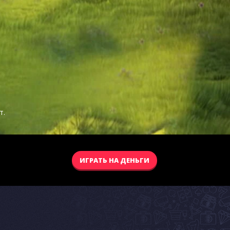
т.
ИГРАТЬ НА ДЕНЬГИ