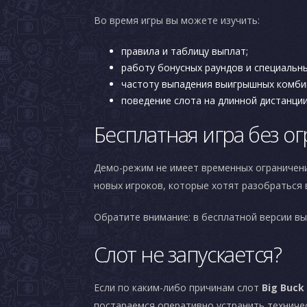
Во время игры вы можете изучить:
правила и таблицу выплат;
работу бонусных раундов и специальн
частоту выпадения выигрышных комби
поведение слота на длинной дистанции
Бесплатная игра без о
Демо-режим не имеет временных ограничен
новых игроков, которые хотят разобраться 
Обратите внимание: в бесплатной версии в
Слот не запускается?
Если по каким-либо причинам слот
Big Buck
постараемся оперативно устранить техничес