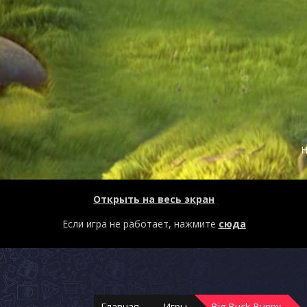
Н
Открыть на весь экран
Если игра не работает, нажмите
сюда
Главная
Игры
Big Buck Bunny