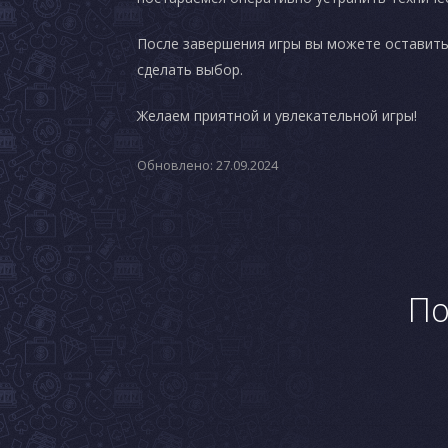
После завершения игры вы можете оставить
сделать выбор.
Желаем приятной и увлекательной игры!
Обновлено:
27.09.2024
По