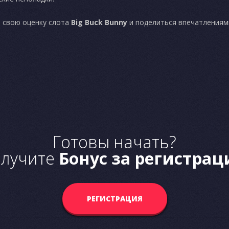
 свою оценку слота
Big Buck Bunny
и поделиться впечатлениям
Готовы начать?
лучите
Бонус за регистра
РЕГИСТРАЦИЯ