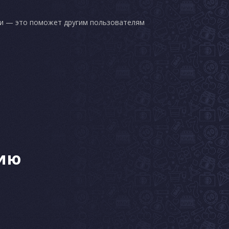
и — это поможет другим пользователям
цию