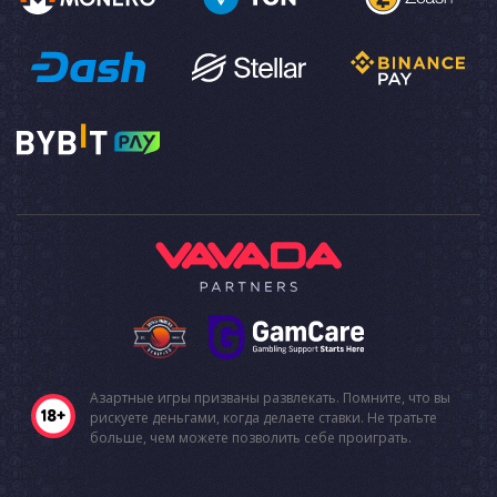
Азартные игры призваны развлекать. Помните, что вы
рискуете деньгами, когда делаете ставки. Не тратьте
больше, чем можете позволить себе проиграть.