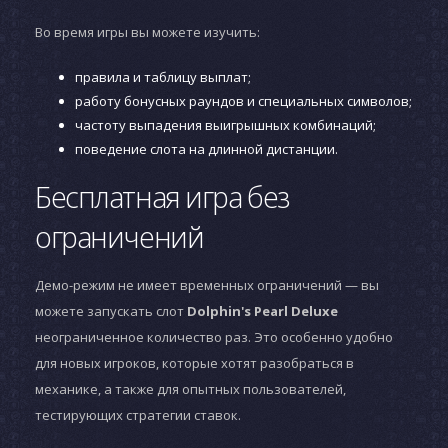
Во время игры вы можете изучить:
правила и таблицу выплат;
работу бонусных раундов и специальных символов;
частоту выпадения выигрышных комбинаций;
поведение слота на длинной дистанции.
Бесплатная игра без
ограничений
Демо-режим не имеет временных ограничений — вы
можете запускать слот
Dolphin's Pearl Deluxe
неограниченное количество раз. Это особенно удобно
для новых игроков, которые хотят разобраться в
механике, а также для опытных пользователей,
тестирующих стратегии ставок.