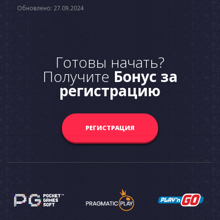
Обновлено:
27.09.2024
Готовы начать?
Получите
Бонус за
регистрацию
РЕГИСТРАЦИЯ