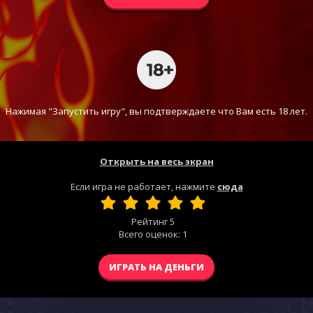
Нажимая "Запустить игру", вы подтверждаете что Вам есть 18 лет.
Открыть на весь экран
Если игра не работает, нажмите
сюда
Рейтинг
5
Всего оценок:
1
ИГРАТЬ НА ДЕНЬГИ