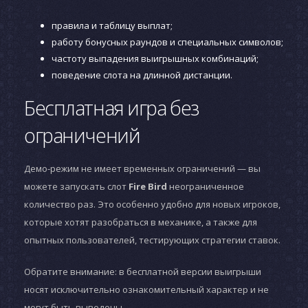
правила и таблицу выплат;
работу бонусных раундов и специальных символов;
частоту выпадения выигрышных комбинаций;
поведение слота на длинной дистанции.
Бесплатная игра без
ограничений
Демо-режим не имеет временных ограничений — вы
можете запускать слот
Fire Bird
неограниченное
количество раз. Это особенно удобно для новых игроков,
которые хотят разобраться в механике, а также для
опытных пользователей, тестирующих стратегии ставок.
Обратите внимание: в бесплатной версии выигрыши
носят исключительно ознакомительный характер и не
могут быть выведены.