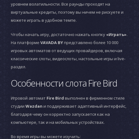
уровнем волатильности. Все раунды проходят на
виртуальные кредиты, поэтому вы ничем не рискуете и
можете играть в удобном темпе.
Чтобы начать игру, достаточно нажать кнопку
«Играть»
.
На платформе
VAVADA BY
представлено более 10 000
игровых автоматов от ведущих провайдеров, включая
классические слоты, видеослоты, настольные игры и live-
раздел.
Особенности слота Fire Bird
Игровой автомат
Fire Bird
выполнен в фирменном стиле
студии
Wazdan
и поддерживает адаптивный интерфейс,
благодаря чему он корректно запускается как на
компьютере, так и на мобильных устройствах.
Во время игры вы можете изучить: