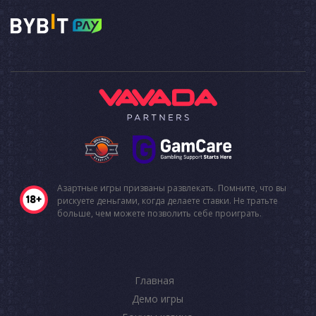
Азартные игры призваны развлекать. Помните, что вы
рискуете деньгами, когда делаете ставки. Не тратьте
больше, чем можете позволить себе проиграть.
Главная
Демо игры