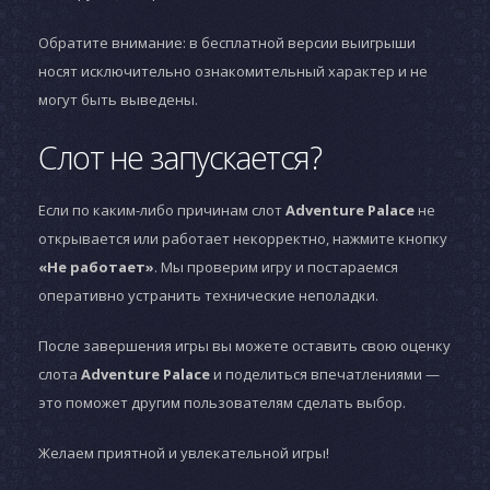
Обратите внимание: в бесплатной версии выигрыши
носят исключительно ознакомительный характер и не
могут быть выведены.
Слот не запускается?
Если по каким-либо причинам слот
Adventure Palace
не
открывается или работает некорректно, нажмите кнопку
«Не работает»
. Мы проверим игру и постараемся
оперативно устранить технические неполадки.
После завершения игры вы можете оставить свою оценку
слота
Adventure Palace
и поделиться впечатлениями —
это поможет другим пользователям сделать выбор.
Желаем приятной и увлекательной игры!