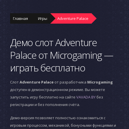
Главная
Игры
Adventure Palace
Демо слот Adventure
Palace от Microgaming —
играть бесплатно
Слот
Adventure Palace
от разработчика
Microgaming
доступен в демонстрационном режиме. Вы можете
запустить игру бесплатно на сайте
VAVADA BY
без
регистрации и без пополнения счёта.
Демо-версия позволяет полностью ознакомиться с
игровым процессом, механикой, бонусными функциями и