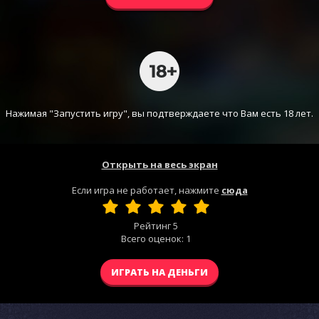
Нажимая "Запустить игру", вы подтверждаете что Вам есть 18 лет.
Открыть на весь экран
Если игра не работает, нажмите
сюда
Рейтинг
5
Всего оценок:
1
ИГРАТЬ НА ДЕНЬГИ