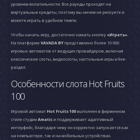
уровнем волатильности. Все раунды проходят на
виртуальные кредиты, поэтому вы ничем не рискуете и
можете играть в удобном темпе.
Чтобы начать игру, достаточно нажать кнопку
«Играть»
.
На платформе
VAVADA BY
представлено более 10 000
игровых автоматов от ведущих провайдеров, включая
классические слоты, видеослоты, настольные игры и live-
раздел.
Особенности слота Hot Fruits
100
Игровой автомат
Hot Fruits 100
выполнен в фирменном
стиле студии
Amatic
и поддерживает адаптивный
интерфейс, благодаря чему он корректно запускается как
на компьютере, так и на мобильных устройствах.