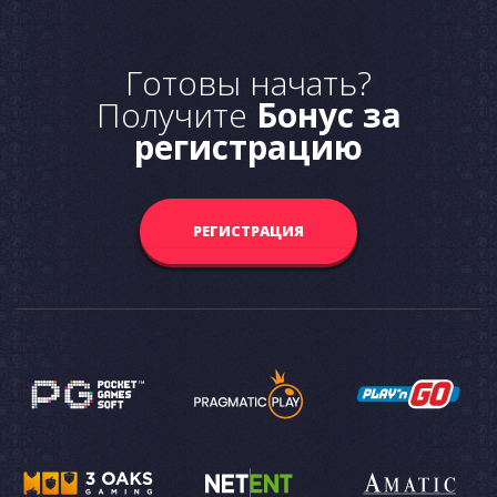
Готовы начать?
Получите
Бонус за
регистрацию
РЕГИСТРАЦИЯ