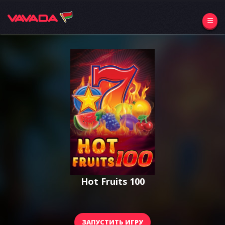
Hot Fruits 100
ЗАПУСТИТЬ ИГРУ