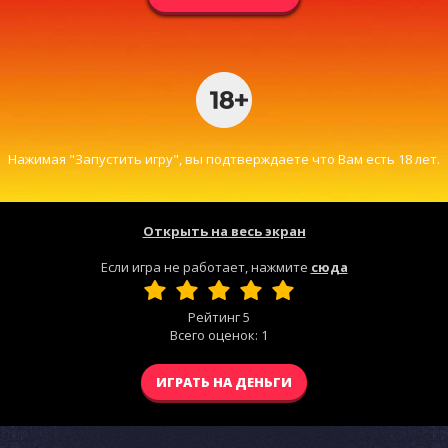
Нажимая "Запустить игру", вы подтверждаете что Вам есть 18 лет.
Открыть на весь экран
Если игра не работает, нажмите
сюда
Рейтинг
5
Всего оценок:
1
ИГРАТЬ НА ДЕНЬГИ