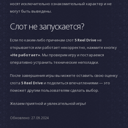
носят исключительно ознакомительный характер и не
могут быть выведены.
Слот не запускается?
Если по каким-либо причинам слот
5 Reel Drive
не
открывается или работает некорректно, нажмите кнопку
«Не работает»
. Мы проверим игру и постараемся
оперативно устранить технические неполадки.
После завершения игры вы можете оставить свою оценку
слота
5 Reel Drive
и поделиться впечатлениями — это
поможет другим пользователям сделать выбор.
Желаем приятной и увлекательной игры!
Обновлено:
27.09.2024