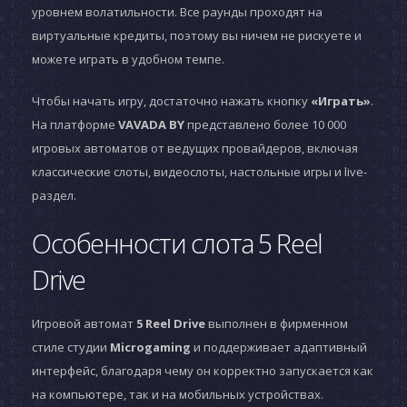
уровнем волатильности. Все раунды проходят на
виртуальные кредиты, поэтому вы ничем не рискуете и
можете играть в удобном темпе.
Чтобы начать игру, достаточно нажать кнопку
«Играть»
.
На платформе
VAVADA BY
представлено более 10 000
игровых автоматов от ведущих провайдеров, включая
классические слоты, видеослоты, настольные игры и live-
раздел.
Особенности слота 5 Reel
Drive
Игровой автомат
5 Reel Drive
выполнен в фирменном
стиле студии
Microgaming
и поддерживает адаптивный
интерфейс, благодаря чему он корректно запускается как
на компьютере, так и на мобильных устройствах.