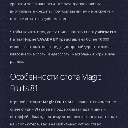
уровнем волатильности. Все раунды проходят на
виртуальные кредиты, поэтому вы ничем не рискуете и
можете играть в удобном темпе.
Чтобы начать игру, достаточно нажать кнопку
«Играть»
.
На платформе
VAVADA BY
представлено более 10 000
игровых автоматов от ведущих провайдеров, включая
классические слоты, видеослоты, настольные игры и live-
раздел.
Особенности слота Magic
Fruits 81
Игровой автомат
Magic Fruits 81
выполнен в фирменном
стиле студии
Wazdan
и поддерживает адаптивный
интерфейс, благодаря чему он корректно запускается как
на компьютере, так и на мобильных устройствах.