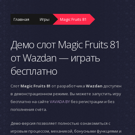
Главная
Игры
Magic Fruits 81
Демо слот Magic Fruits 81
от Wazdan — играть
бесплатно
Слот
Magic Fruits 81
от разработчика
Wazdan
доступен
в демонстрационном режиме. Вы можете запустить игру
бесплатно на сайте
VAVADA BY
без регистрации и без
пополнения счёта.
Демо-версия позволяет полностью ознакомиться с
игровым процессом, механикой, бонусными функциями и