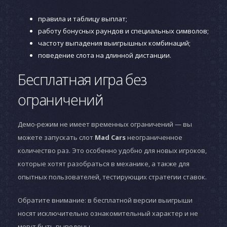
правила и таблицу выплат;
работу бонусных раундов и специальных символов;
частоту выпадения выигрышных комбинаций;
поведение слота на длинной дистанции.
Бесплатная игра без
ограничений
Демо-режим не имеет временных ограничений — вы
можете запускать слот
Mad Cars
неограниченное
количество раз. Это особенно удобно для новых игроков,
которые хотят разобраться в механике, а также для
опытных пользователей, тестирующих стратегии ставок.
Обратите внимание: в бесплатной версии выигрыши
носят исключительно ознакомительный характер и не
могут быть выведены.