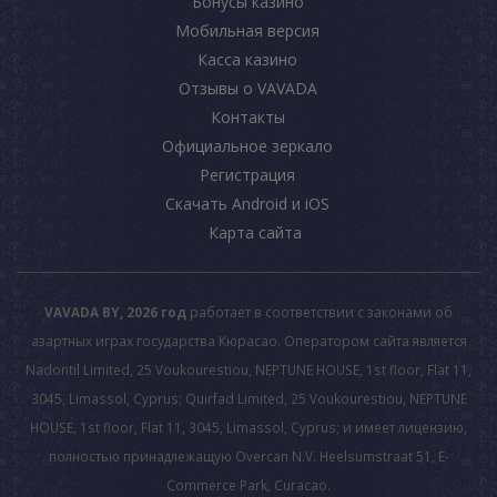
Бонусы казино
Мобильная версия
Касса казино
Отзывы о VAVADA
Контакты
Официальное зеркало
Регистрация
Скачать Android и iOS
Карта сайта
VAVADA BY, 2026 год
работает в соответствии с законами об
азартных играх государства Кюрасао. Оператором сайта является
Nadontil Limited, 25 Voukourestiou, NEPTUNE HOUSE, 1st floor, Flat 11,
3045, Limassol, Cyprus; Quirfad Limited, 25 Voukourestiou, NEPTUNE
HOUSE, 1st floor, Flat 11, 3045, Limassol, Cyprus; и имеет лицензию,
полностью принадлежащую Overcan N.V. Heelsumstraat 51, E-
Commerce Park, Curacao.