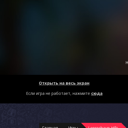
Н
Открыть на весь экран
Если игра не работает, нажмите
сюда
Главная
Игры
Leprechaun Hills