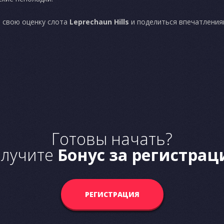
 свою оценку слота
Leprechaun Hills
и поделиться впечатления
Готовы начать?
лучите
Бонус за регистра
РЕГИСТРАЦИЯ