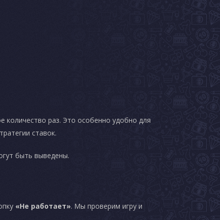
е количество раз. Это особенно удобно для
тратегии ставок.
огут быть выведены.
нопку
«Не работает»
. Мы проверим игру и