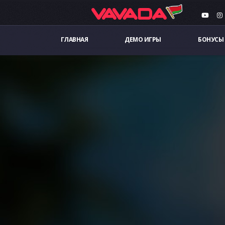
ГЛАВНАЯ
ДЕМО ИГРЫ
БОНУСЫ