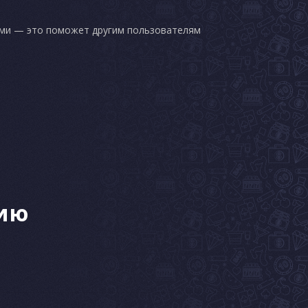
ми — это поможет другим пользователям
цию